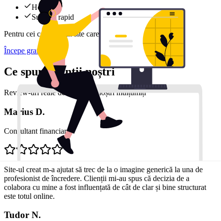
Hosting
Support rapid
Pentru cei care vor un site care evoluează constant.
Începe gratuit
Ce spun clienții noștri
Review-uri reale de la clienții noștri mulțumiți
Marius D.
Consultant financiar
Site-ul creat m-a ajutat să trec de la o imagine generică la una de
profesionist de încredere. Clienții mi-au spus că decizia de a
colabora cu mine a fost influențată de cât de clar și bine structurat
este totul online.
Tudor N.