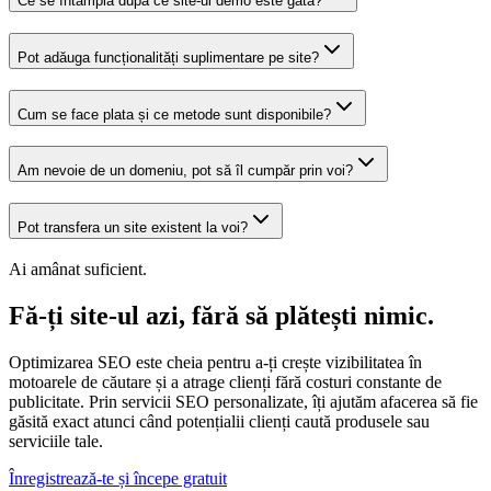
Ce se întâmplă după ce site-ul demo este gata?
Pot adăuga funcționalități suplimentare pe site?
Cum se face plata și ce metode sunt disponibile?
Am nevoie de un domeniu, pot să îl cumpăr prin voi?
Pot transfera un site existent la voi?
Ai amânat suficient.
Fă-ți site-ul azi, fără să plătești nimic.
Optimizarea SEO este cheia pentru a-ți crește vizibilitatea în
motoarele de căutare și a atrage clienți fără costuri constante de
publicitate. Prin servicii SEO personalizate, îți ajutăm afacerea să fie
găsită exact atunci când potențialii clienți caută produsele sau
serviciile tale.
Înregistrează-te și începe gratuit