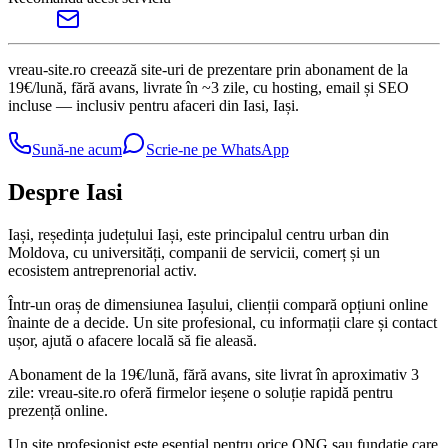
vreau-site.ro creează site-uri de prezentare prin abonament de la
19€/lună, fără avans, livrate în ~3 zile, cu hosting, email și SEO
incluse — inclusiv pentru afaceri din Iasi, Iași.
Sună-ne acum
Scrie-ne pe WhatsApp
Despre Iasi
Iași, reședința județului Iași, este principalul centru urban din
Moldova, cu universități, companii de servicii, comerț și un
ecosistem antreprenorial activ.
Într-un oraș de dimensiunea Iașului, clienții compară opțiuni online
înainte de a decide. Un site profesional, cu informații clare și contact
ușor, ajută o afacere locală să fie aleasă.
Abonament de la 19€/lună, fără avans, site livrat în aproximativ 3
zile: vreau-site.ro oferă firmelor ieșene o soluție rapidă pentru
prezență online.
Un site profesionist este esențial pentru orice ONG sau fundație care