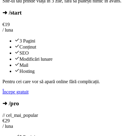
Site-ul tău prinde viață în 3 zile, fără să plătești nimic în avans.
➜ /start
€
19
/ luna
3 Pagini
Conținut
SEO
Modificări lunare
Mail
Hosting
Pentru cei care vor să apară online fără complicații.
Începe gratuit
➜ /pro
// cel_mai_popular
€
29
/ luna