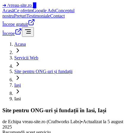
➜
/vreau-site.ro
█
Acasă
Ce oferim
Google Ads
Conceptul
nostru
Prețuri
Testimoniale
Contact
Începe gratuit
Începe
Acasa
Servicii Web
Site pentru ONG-uri și fundații
Iași
Iasi
Site pentru ONG-uri și fundații în Iasi, Iași
de
Echipa vreau-site.ro
(Craftworks Labs)
•
Actualizat la
5 august
2025
Recomandă acest serviciu