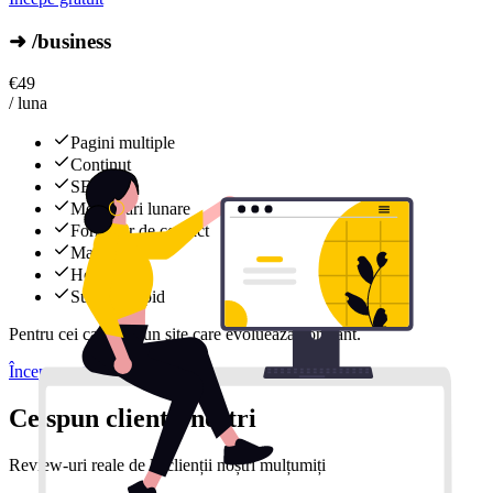
➜ /business
€
49
/ luna
Pagini multiple
Conținut
SEO
Modificări lunare
Formular de contact
Mail
Hosting
Support rapid
Pentru cei care vor un site care evoluează constant.
Începe gratuit
Ce spun clienții noștri
Review-uri reale de la clienții noștri mulțumiți