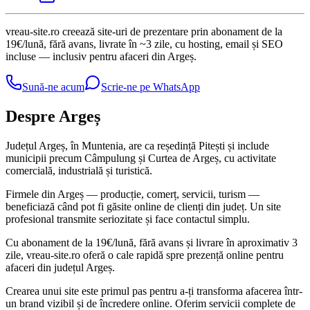
vreau-site.ro creează site-uri de prezentare prin abonament de la
19€/lună, fără avans, livrate în ~3 zile, cu hosting, email și SEO
incluse — inclusiv pentru afaceri din Argeș.
Sună-ne acum
Scrie-ne pe WhatsApp
Despre Argeș
Județul Argeș, în Muntenia, are ca reședință Pitești și include
municipii precum Câmpulung și Curtea de Argeș, cu activitate
comercială, industrială și turistică.
Firmele din Argeș — producție, comerț, servicii, turism —
beneficiază când pot fi găsite online de clienți din județ. Un site
profesional transmite seriozitate și face contactul simplu.
Cu abonament de la 19€/lună, fără avans și livrare în aproximativ 3
zile, vreau-site.ro oferă o cale rapidă spre prezență online pentru
afaceri din județul Argeș.
Crearea unui site este primul pas pentru a-ți transforma afacerea într-
un brand vizibil și de încredere online. Oferim servicii complete de