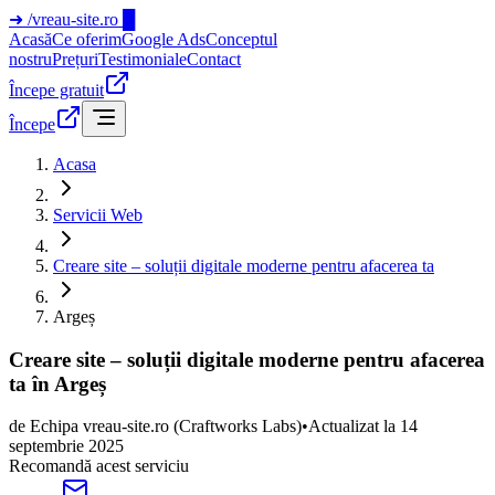
➜
/vreau-site.ro
█
Acasă
Ce oferim
Google Ads
Conceptul
nostru
Prețuri
Testimoniale
Contact
Începe gratuit
Începe
Acasa
Servicii Web
Creare site – soluții digitale moderne pentru afacerea ta
Argeș
Creare site – soluții digitale moderne pentru afacerea
ta în Argeș
de
Echipa vreau-site.ro
(Craftworks Labs)
•
Actualizat la
14
septembrie 2025
Recomandă acest serviciu