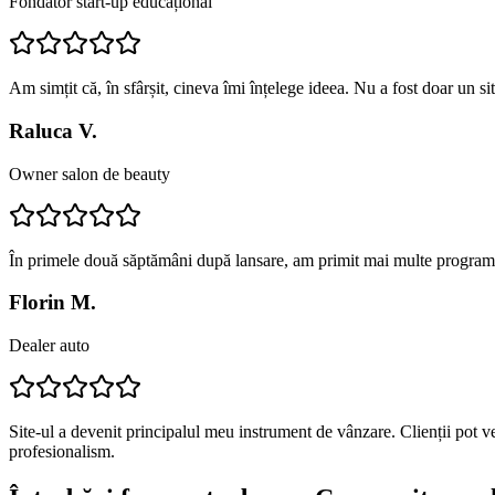
Fondator start-up educațional
Am simțit că, în sfârșit, cineva îmi înțelege ideea. Nu a fost doar un s
Raluca V.
Owner salon de beauty
În primele două săptămâni după lansare, am primit mai multe programă
Florin M.
Dealer auto
Site-ul a devenit principalul meu instrument de vânzare. Clienții pot v
profesionalism.