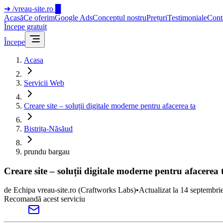
➜
/vreau-site.ro
█
Acasă
Ce oferim
Google Ads
Conceptul nostru
Prețuri
Testimoniale
Cont
Începe gratuit
Începe
Acasa
Servicii Web
Creare site – soluții digitale moderne pentru afacerea ta
Bistrița-Năsăud
prundu bargau
Creare site – soluții digitale moderne pentru afacere
de
Echipa vreau-site.ro
(Craftworks Labs)
•
Actualizat la
14 septembri
Recomandă acest serviciu