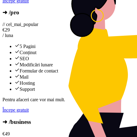
Începe gratuit
➜ /pro
// cel_mai_popular
€
29
/ luna
5 Pagini
Conținut
SEO
Modificări lunare
Formular de contact
Mail
Hosting
Support
Pentru afaceri care vor mai mult.
Începe gratuit
➜ /business
€
49