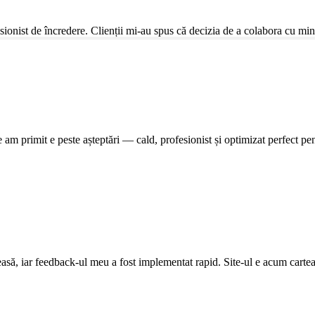
sionist de încredere. Clienții mi-au spus că decizia de a colabora cu mine a
e am primit e peste așteptări — cald, profesionist și optimizat perfect 
leasă, iar feedback-ul meu a fost implementat rapid. Site-ul e acum cartea