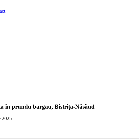
act
a ta în prundu bargau, Bistrița-Năsăud
e 2025