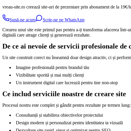
vreau-site.ro creează site-uri de prezentare prin abonament de la 19€/l
Sună-ne acum
Scrie-ne pe WhatsApp
Crearea unui site este primul pas pentru a-ți transforma afacerea într-u
digitală care atrage clienți și generează rezultate.
De ce ai nevoie de servicii profesionale de 
Un site construit corect nu înseamnă doar design atractiv, ci și performa
Imagine profesională pentru brandul tău
Vizibilitate sporită și mai mulți clienți
Un instrument digital care lucrează pentru tine non-stop
Ce includ serviciile noastre de creare site
Procesul nostru este complet și gândit pentru rezultate pe termen lung:
Consultanță și stabilirea obiectivelor proiectului
Design modern și personalizat pentru identitatea ta vizuală
Dezvoltare site rapid, sigur și optimizat pentru SEO