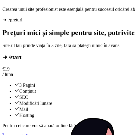
Crearea unui site profesionist este esențială pentru succesul oricărei af
➜ ./preturi
Prețuri mici și simple pentru site, potrivi
Site-ul tău prinde viață în 3 zile, fără să plătești nimic în avans.
➜ /start
€
19
/ luna
3 Pagini
Conținut
SEO
Modificări lunare
Mail
Hosting
Pentru cei care vor să apară online fără complicații.