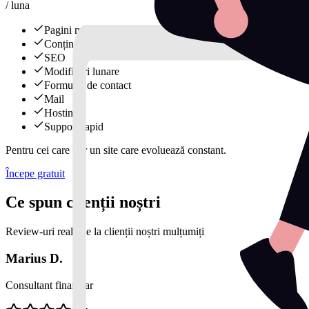
/ luna
Pagini multiple
Conținut
SEO
Modificări lunare
Formular de contact
Mail
Hosting
Support rapid
Pentru cei care vor un site care evoluează constant.
Începe gratuit
Ce spun clienții noștri
Review-uri reale de la clienții noștri mulțumiți
Marius D.
Consultant financiar