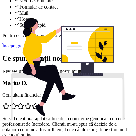
Modificări lunare
Formular de contact
Mail
Hosting
Support rapid
Pentru cei care vor un site care evoluează constant.
Începe gratuit
Ce spun clienții noștri
Review-uri reale de la clienții noștri mulțumiți
Marius D.
Consultant financiar
Site-ul creat m-a ajutat să trec de la o imagine generică la una de
profesionist de încredere. Clienții mi-au spus că decizia de a
colabora cu mine a fost influențată de cât de clar și bine structurat
este totul online.