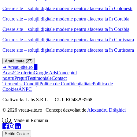
Creare site – soluții digitale moderne pentru afacerea ta în Colonesti
Creare site – soluții digitale moderne pentru afacerea ta
în
Corabia
Creare site – soluții digitale moderne pentru afacerea ta în Corabia
Creare site – soluții digitale moderne pentru afacerea ta
în
Curtisoara
Creare site – soluții digitale moderne pentru afacerea ta în Curtisoara
Arată toate (27)
➜
/vreau-site.ro
█
Acasă
Ce oferim
Google Ads
Conceptul
nostru
Prețuri
Testimoniale
Contact
Termeni și Condiții
Politica de Confidențialitate
Politica de
Cookies
ANPC
Craftworks Labs S.R.L — CUI: RO48293568
©
2026
vreau-site.ro | Concept dezvoltat de
Alexandru Drăghici
🇷🇴 Made in Romania
Setări Cookie