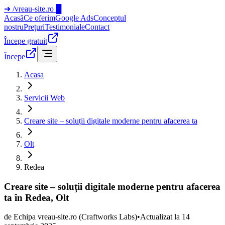
➜
/vreau-site.ro
█
Acasă
Ce oferim
Google Ads
Conceptul
nostru
Prețuri
Testimoniale
Contact
Începe gratuit
Începe
Acasa
Servicii Web
Creare site – soluții digitale moderne pentru afacerea ta
Olt
Redea
Creare site – soluții digitale moderne pentru afacerea
ta în Redea, Olt
de
Echipa vreau-site.ro
(Craftworks Labs)
•
Actualizat la
14