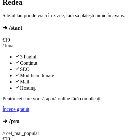
Redea
Site-ul tău prinde viață în 3 zile, fără să plătești nimic în avans.
➜ /start
€
19
/ luna
3 Pagini
Conținut
SEO
Modificări lunare
Mail
Hosting
Pentru cei care vor să apară online fără complicații.
Începe gratuit
➜ /pro
// cel_mai_popular
€
29