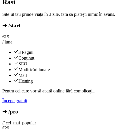
Rasi
Site-ul tău prinde viață în 3 zile, fără să plătești nimic în avans.
➜ /start
€
19
/ luna
3 Pagini
Conținut
SEO
Modificări lunare
Mail
Hosting
Pentru cei care vor să apară online fără complicații.
Începe gratuit
➜ /pro
// cel_mai_popular
€
29