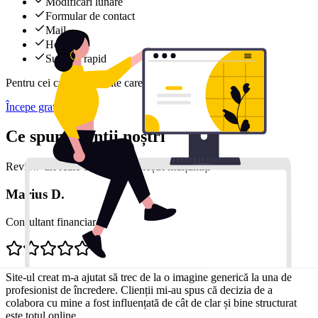
Modificări lunare
Formular de contact
Mail
Hosting
Support rapid
Pentru cei care vor un site care evoluează constant.
Începe gratuit
Ce spun clienții noștri
Review-uri reale de la clienții noștri mulțumiți
Marius D.
Consultant financiar
Site-ul creat m-a ajutat să trec de la o imagine generică la una de
profesionist de încredere. Clienții mi-au spus că decizia de a
colabora cu mine a fost influențată de cât de clar și bine structurat
este totul online.