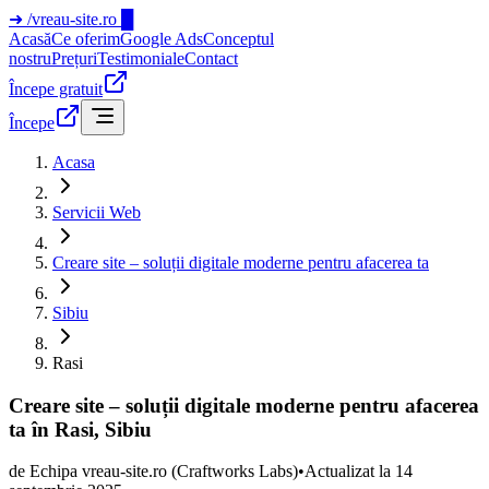
➜
/vreau-site.ro
█
Acasă
Ce oferim
Google Ads
Conceptul
nostru
Prețuri
Testimoniale
Contact
Începe gratuit
Începe
Acasa
Servicii Web
Creare site – soluții digitale moderne pentru afacerea ta
Sibiu
Rasi
Creare site – soluții digitale moderne pentru afacerea
ta în Rasi, Sibiu
de
Echipa vreau-site.ro
(Craftworks Labs)
•
Actualizat la
14