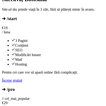
Site-ul tău prinde viață în 3 zile, fără să plătești nimic în avans.
➜ /start
€
19
/ luna
3 Pagini
Conținut
SEO
Modificări lunare
Mail
Hosting
Pentru cei care vor să apară online fără complicații.
Începe gratuit
➜ /pro
// cel_mai_popular
€
29