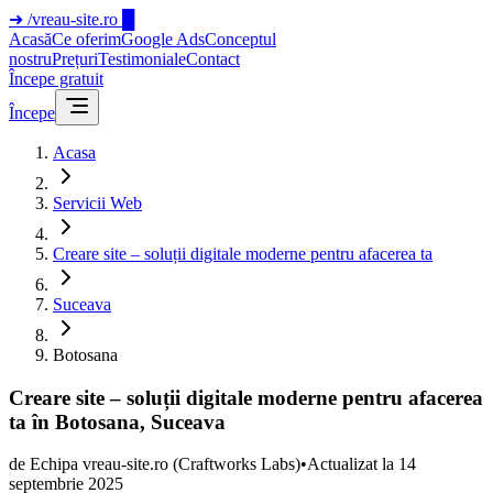
➜
/vreau-site.ro
█
Acasă
Ce oferim
Google Ads
Conceptul
nostru
Prețuri
Testimoniale
Contact
Începe gratuit
Începe
Acasa
Servicii Web
Creare site – soluții digitale moderne pentru afacerea ta
Suceava
Botosana
Creare site – soluții digitale moderne pentru afacerea
ta în Botosana, Suceava
de
Echipa vreau-site.ro
(Craftworks Labs)
•
Actualizat la
14
septembrie 2025