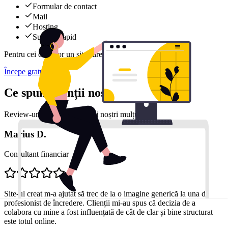
Formular de contact
Mail
Hosting
Support rapid
Pentru cei care vor un site care evoluează constant.
Începe gratuit
Ce spun clienții noștri
Review-uri reale de la clienții noștri mulțumiți
Marius D.
Consultant financiar
Site-ul creat m-a ajutat să trec de la o imagine generică la una de
profesionist de încredere. Clienții mi-au spus că decizia de a
colabora cu mine a fost influențată de cât de clar și bine structurat
este totul online.