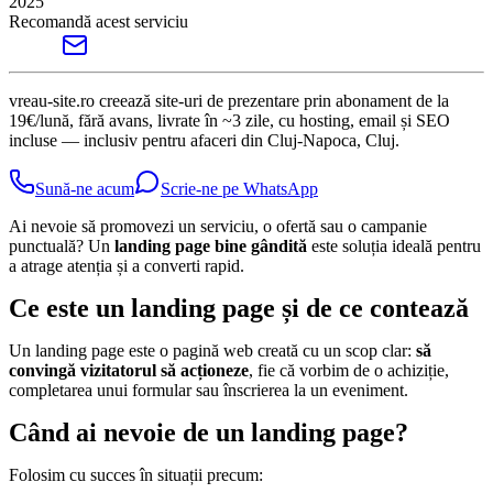
2025
Recomandă acest serviciu
vreau-site.ro creează site-uri de prezentare prin abonament de la
19€/lună, fără avans, livrate în ~3 zile, cu hosting, email și SEO
incluse — inclusiv pentru afaceri din Cluj-Napoca, Cluj.
Sună-ne acum
Scrie-ne pe WhatsApp
Ai nevoie să promovezi un serviciu, o ofertă sau o campanie
punctuală? Un
landing page bine gândită
este soluția ideală pentru
a atrage atenția și a converti rapid.
Ce este un landing page și de ce contează
Un landing page este o pagină web creată cu un scop clar:
să
convingă vizitatorul să acționeze
, fie că vorbim de o achiziție,
completarea unui formular sau înscrierea la un eveniment.
Când ai nevoie de un landing page?
Folosim cu succes în situații precum: