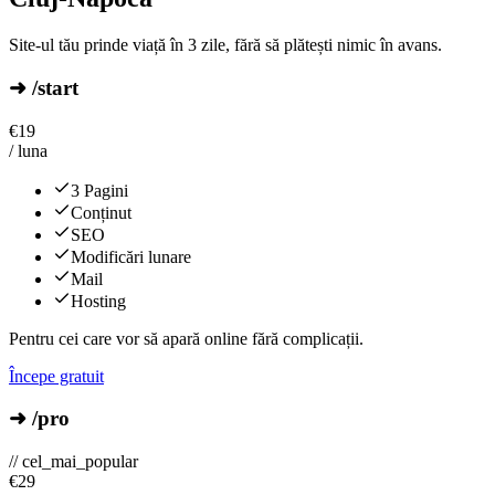
Site-ul tău prinde viață în 3 zile, fără să plătești nimic în avans.
➜ /start
€
19
/ luna
3 Pagini
Conținut
SEO
Modificări lunare
Mail
Hosting
Pentru cei care vor să apară online fără complicații.
Începe gratuit
➜ /pro
// cel_mai_popular
€
29