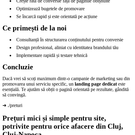
Crește rata de conversie față de paginile obișnuite
Optimizează bugetele de promovare
Se încarcă rapid și este orientată pe acțiune
Ce primești de la noi
Consultanță în structurarea conținutului pentru conversie
Design profesional, aliniat cu identitatea brandului tău
Implementare rapidă și testare tehnică
Concluzie
Dacă vrei să scoți maximum dintr-o campanie de marketing sau din
promovarea unui serviciu specific, un
landing page dedicat
este
esențială. Te ajutăm să obții o pagină orientată pe rezultate, gândită
să convingă.
➜ ./preturi
Prețuri mici și simple pentru site,
potrivite pentru orice afacere din Cluj,
Cluj-Napoca