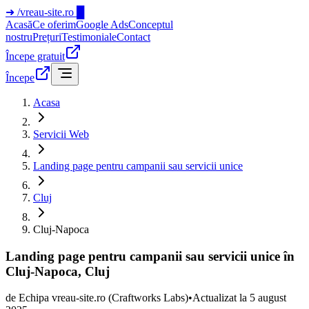
➜
/vreau-site.ro
█
Acasă
Ce oferim
Google Ads
Conceptul
nostru
Prețuri
Testimoniale
Contact
Începe gratuit
Începe
Acasa
Servicii Web
Landing page pentru campanii sau servicii unice
Cluj
Cluj-Napoca
Landing page pentru campanii sau servicii unice în
Cluj-Napoca, Cluj
de
Echipa vreau-site.ro
(Craftworks Labs)
•
Actualizat la
5 august