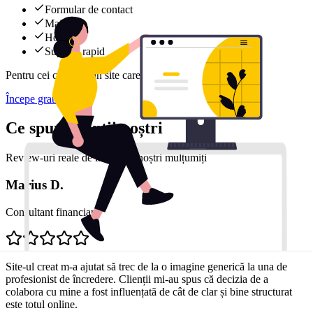
Formular de contact
Mail
Hosting
Support rapid
Pentru cei care vor un site care evoluează constant.
Începe gratuit
Ce spun clienții noștri
Review-uri reale de la clienții noștri mulțumiți
Marius D.
Consultant financiar
Site-ul creat m-a ajutat să trec de la o imagine generică la una de
profesionist de încredere. Clienții mi-au spus că decizia de a
colabora cu mine a fost influențată de cât de clar și bine structurat
este totul online.