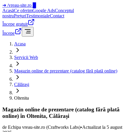
➜
/vreau-site.ro
█
Acasă
Ce oferim
Google Ads
Conceptul
nostru
Prețuri
Testimoniale
Contact
Începe gratuit
Începe
Acasa
Servicii Web
Magazin online de prezentare (catalog fără plată online)
Călărași
Oltenita
Magazin online de prezentare (catalog fără plată
online) în Oltenita, Călărași
de
Echipa vreau-site.ro
(Craftworks Labs)
•
Actualizat la
5 august