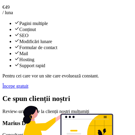
€
49
/ luna
Pagini multiple
Conținut
SEO
Modificări lunare
Formular de contact
Mail
Hosting
Support rapid
Pentru cei care vor un site care evoluează constant.
Începe gratuit
Ce spun clienții noștri
Review-uri reale de la clienții noștri mulțumiți
Marius D.
Consultant financiar