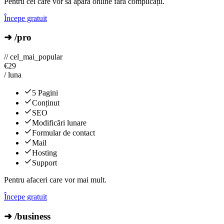
Pentru cei care vor să apară online fără complicații.
Începe gratuit
➜ /pro
// cel_mai_popular
€
29
/ luna
5 Pagini
Conținut
SEO
Modificări lunare
Formular de contact
Mail
Hosting
Support
Pentru afaceri care vor mai mult.
Începe gratuit
➜ /business