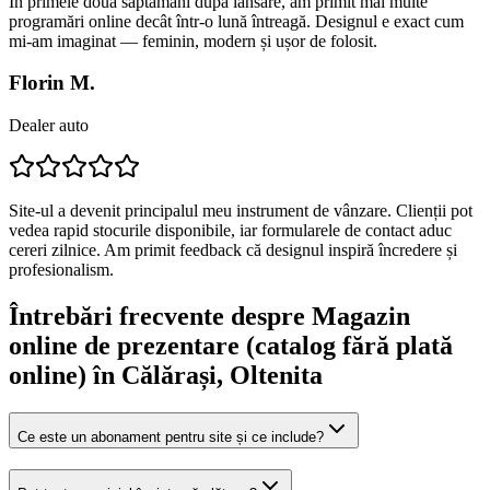
În primele două săptămâni după lansare, am primit mai multe
programări online decât într-o lună întreagă. Designul e exact cum
mi-am imaginat — feminin, modern și ușor de folosit.
Florin M.
Dealer auto
Site-ul a devenit principalul meu instrument de vânzare. Clienții pot
vedea rapid stocurile disponibile, iar formularele de contact aduc
cereri zilnice. Am primit feedback că designul inspiră încredere și
profesionalism.
Întrebări frecvente despre
Magazin
online de prezentare (catalog fără plată
online)
în Călărași
, Oltenita
Ce este un abonament pentru site și ce include?