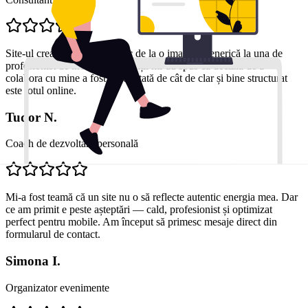
Site-ul creat m-a ajutat să trec de la o imagine generică la una de
profesionist de încredere. Clienții mi-au spus că decizia de a
colabora cu mine a fost influențată de cât de clar și bine structurat
este totul online.
Tudor N.
Coach de dezvoltare personală
Mi-a fost teamă că un site nu o să reflecte autentic energia mea. Dar
ce am primit e peste așteptări — cald, profesionist și optimizat
perfect pentru mobile. Am început să primesc mesaje direct din
formularul de contact.
Simona I.
Organizator evenimente