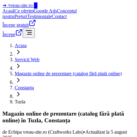
➜
/vreau-site.ro
█
Acasă
Ce oferim
Google Ads
Conceptul
nostru
Prețuri
Testimoniale
Contact
Începe gratuit
Începe
Acasa
Servicii Web
Magazin online de prezentare (catalog fără plată online)
Constanța
Tuzla
Magazin online de prezentare (catalog fără plată
online) în Tuzla, Constanța
de
Echipa vreau-site.ro
(Craftworks Labs)
•
Actualizat la
5 august