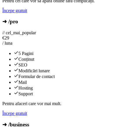
Pentru cei care vor să apară online fără complicații.
Începe gratuit
➜ /pro
// cel_mai_popular
€
29
/ luna
5 Pagini
Conținut
SEO
Modificări lunare
Formular de contact
Mail
Hosting
Support
Pentru afaceri care vor mai mult.
Începe gratuit
➜ /business