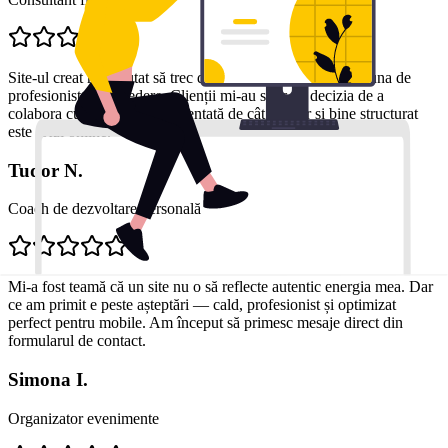
Site-ul creat m-a ajutat să trec de la o imagine generică la una de
profesionist de încredere. Clienții mi-au spus că decizia de a
colabora cu mine a fost influențată de cât de clar și bine structurat
este totul online.
Tudor N.
Coach de dezvoltare personală
Mi-a fost teamă că un site nu o să reflecte autentic energia mea. Dar
ce am primit e peste așteptări — cald, profesionist și optimizat
perfect pentru mobile. Am început să primesc mesaje direct din
formularul de contact.
Simona I.
Organizator evenimente