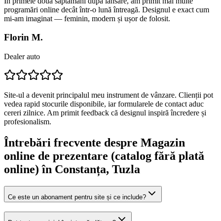
În primele două săptămâni după lansare, am primit mai multe
programări online decât într-o lună întreagă. Designul e exact cum
mi-am imaginat — feminin, modern și ușor de folosit.
Florin M.
Dealer auto
Site-ul a devenit principalul meu instrument de vânzare. Clienții pot
vedea rapid stocurile disponibile, iar formularele de contact aduc
cereri zilnice. Am primit feedback că designul inspiră încredere și
profesionalism.
Întrebări frecvente despre
Magazin
online de prezentare (catalog fără plată
online)
în Constanța
, Tuzla
Ce este un abonament pentru site și ce include?