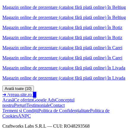
Magazin online de prezentare (catalog fără plată online)
în
Beltiug
Magazin online de prezentare (catalog fără plată online) în Beltiug
Magazin online de prezentare (catalog fără plată online)
în
Botiz
Magazin online de prezentare (catalog fără plată online) în Botiz
Magazin online de prezentare (catalog fără plată online)
în
Carei
Magazin online de prezentare (catalog fără plată online) în Carei
Magazin online de prezentare (catalog fără plată online)
în
Livada
Magazin online de prezentare (catalog fără plată online) în Livada
Arată toate (10)
➜
/vreau-site.ro
█
Acasă
Ce oferim
Google Ads
Conceptul
nostru
Prețuri
Testimoniale
Contact
Termeni și Condiții
Politica de Confidențialitate
Politica de
Cookies
ANPC
Craftworks Labs S.R.L — CUI: RO48293568