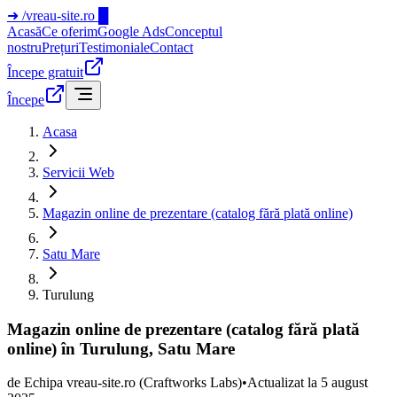
➜
/vreau-site.ro
█
Acasă
Ce oferim
Google Ads
Conceptul
nostru
Prețuri
Testimoniale
Contact
Începe gratuit
Începe
Acasa
Servicii Web
Magazin online de prezentare (catalog fără plată online)
Satu Mare
Turulung
Magazin online de prezentare (catalog fără plată
online) în Turulung, Satu Mare
de
Echipa vreau-site.ro
(Craftworks Labs)
•
Actualizat la
5 august