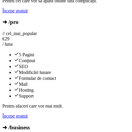
Pentru cei care vor să apară online fără complicații.
Începe gratuit
➜ /pro
// cel_mai_popular
€
29
/ luna
5 Pagini
Conținut
SEO
Modificări lunare
Formular de contact
Mail
Hosting
Support
Pentru afaceri care vor mai mult.
Începe gratuit
➜ /business