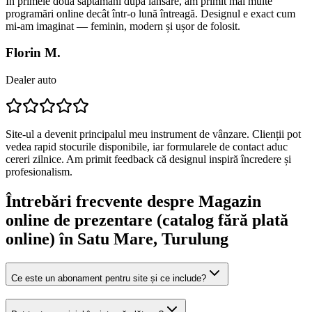
În primele două săptămâni după lansare, am primit mai multe
programări online decât într-o lună întreagă. Designul e exact cum
mi-am imaginat — feminin, modern și ușor de folosit.
Florin M.
Dealer auto
Site-ul a devenit principalul meu instrument de vânzare. Clienții pot
vedea rapid stocurile disponibile, iar formularele de contact aduc
cereri zilnice. Am primit feedback că designul inspiră încredere și
profesionalism.
Întrebări frecvente despre
Magazin
online de prezentare (catalog fără plată
online)
în Satu Mare
, Turulung
Ce este un abonament pentru site și ce include?