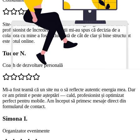
Site-ul creat m-a ajutat să trec de la o imagine generică la una de
profesionist de încredere. Clienții mi-au spus că decizia de a
colabora cu mine a fost influențată de cât de clar și bine structurat
este totul online.
Tudor N.
Coach de dezvoltare personală
Mi-a fost teamă că un site nu o să reflecte autentic energia mea. Dar
ce am primit e peste așteptări — cald, profesionist și optimizat
perfect pentru mobile. Am început să primesc mesaje direct din
formularul de contact.
Simona I.
Organizator evenimente