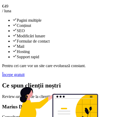
€
49
/ luna
Pagini multiple
Conținut
SEO
Modificări lunare
Formular de contact
Mail
Hosting
Support rapid
Pentru cei care vor un site care evoluează constant.
Începe gratuit
Ce spun clienții noștri
Review-uri reale de la clienții noștri mulțumiți
Marius D.
Consultant financiar