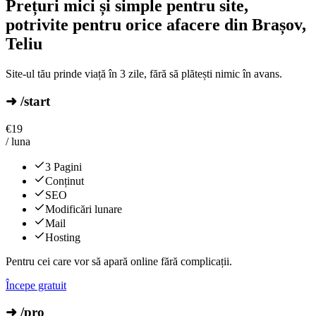
Prețuri mici și simple pentru site,
potrivite pentru orice afacere din Brașov,
Teliu
Site-ul tău prinde viață în 3 zile, fără să plătești nimic în avans.
➜ /start
€
19
/ luna
3 Pagini
Conținut
SEO
Modificări lunare
Mail
Hosting
Pentru cei care vor să apară online fără complicații.
Începe gratuit
➜ /pro