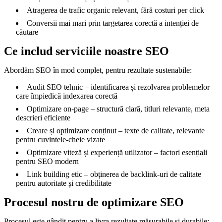
Atragerea de trafic organic relevant, fără costuri per click
Conversii mai mari prin targetarea corectă a intenției de
căutare
Ce includ serviciile noastre SEO
Abordăm SEO în mod complet, pentru rezultate sustenabile:
Audit SEO tehnic – identificarea și rezolvarea problemelor
care împiedică indexarea corectă
Optimizare on-page – structură clară, titluri relevante, meta
descrieri eficiente
Creare și optimizare conținut – texte de calitate, relevante
pentru cuvintele-cheie vizate
Optimizare viteză și experiență utilizator – factori esențiali
pentru SEO modern
Link building etic – obținerea de backlink-uri de calitate
pentru autoritate și credibilitate
Procesul nostru de optimizare SEO
Procesul este gândit pentru a livra rezultate măsurabile și durabile: