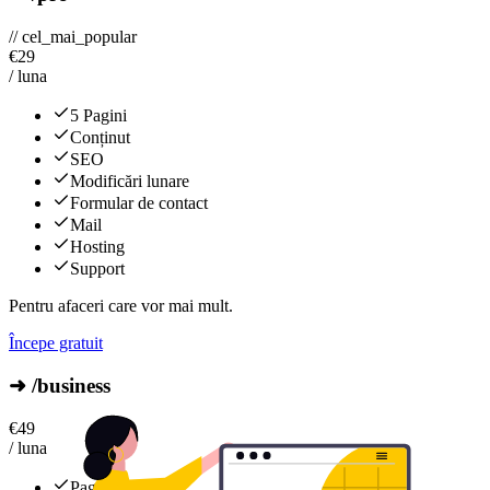
// cel_mai_popular
€
29
/ luna
5 Pagini
Conținut
SEO
Modificări lunare
Formular de contact
Mail
Hosting
Support
Pentru afaceri care vor mai mult.
Începe gratuit
➜ /business
€
49
/ luna
Pagini multiple