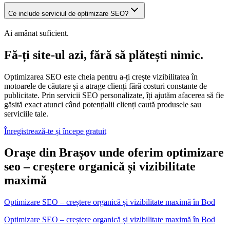
Ce include serviciul de optimizare SEO?
Ai amânat suficient.
Fă-ți site-ul azi, fără să plătești nimic.
Optimizarea SEO este cheia pentru a-ți crește vizibilitatea în
motoarele de căutare și a atrage clienți fără costuri constante de
publicitate. Prin servicii SEO personalizate, îți ajutăm afacerea să fie
găsită exact atunci când potențialii clienți caută produsele sau
serviciile tale.
Înregistrează-te și începe gratuit
Orașe din Brașov unde oferim optimizare
seo – creștere organică și vizibilitate
maximă
Optimizare SEO – creștere organică și vizibilitate maximă
în
Bod
Optimizare SEO – creștere organică și vizibilitate maximă în Bod