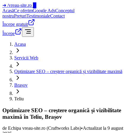
➜
/vreau-site.ro
█
Acasă
Ce oferim
Google Ads
Conceptul
nostru
Prețuri
Testimoniale
Contact
Începe gratuit
Începe
Acasa
Servicii Web
Optimizare SEO – creștere organică și vizibilitate maximă
Brașov
Teliu
Optimizare SEO – creștere organică și vizibilitate
maximă în Teliu, Brașov
de
Echipa vreau-site.ro
(Craftworks Labs)
•
Actualizat la
9 august