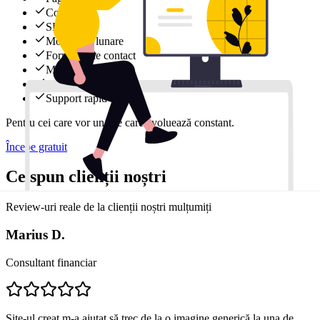
Conținut
SEO
Modificări lunare
Formular de contact
Mail
Hosting
Support rapid
Pentru cei care vor un site care evoluează constant.
Începe gratuit
Ce spun clienții noștri
Review-uri reale de la clienții noștri mulțumiți
Marius D.
Consultant financiar
Site-ul creat m-a ajutat să trec de la o imagine generică la una de