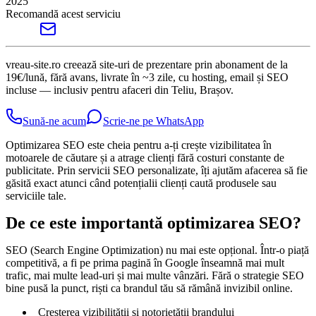
2025
Recomandă acest serviciu
vreau-site.ro creează site-uri de prezentare prin abonament de la
19€/lună, fără avans, livrate în ~3 zile, cu hosting, email și SEO
incluse — inclusiv pentru afaceri din Teliu, Brașov.
Sună-ne acum
Scrie-ne pe WhatsApp
Optimizarea SEO este cheia pentru a-ți crește vizibilitatea în
motoarele de căutare și a atrage clienți fără costuri constante de
publicitate. Prin servicii SEO personalizate, îți ajutăm afacerea să fie
găsită exact atunci când potențialii clienți caută produsele sau
serviciile tale.
De ce este importantă optimizarea SEO?
SEO (Search Engine Optimization) nu mai este opțional. Într-o piață
competitivă, a fi pe prima pagină în Google înseamnă mai mult
trafic, mai multe lead-uri și mai multe vânzări. Fără o strategie SEO
bine pusă la punct, riști ca brandul tău să rămână invizibil online.
Creșterea vizibilității și notorietății brandului