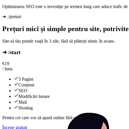
Optimizarea SEO este o investiție pe termen lung care aduce trafic de 
➜ ./preturi
Prețuri mici și simple pentru site, potrivi
Site-ul tău prinde viață în 3 zile, fără să plătești nimic în avans.
➜ /start
€
19
/ luna
3 Pagini
Conținut
SEO
Modificări lunare
Mail
Hosting
Pentru cei care vor să apară online fără complicații.
Începe gratuit