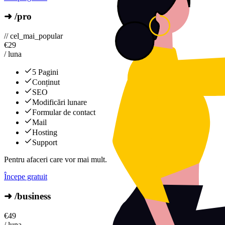
➜ /pro
// cel_mai_popular
€
29
/ luna
5 Pagini
Conținut
SEO
Modificări lunare
Formular de contact
Mail
Hosting
Support
Pentru afaceri care vor mai mult.
Începe gratuit
➜ /business
€
49
/ luna