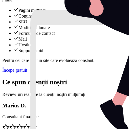
Pagini multiple
Conținut
SEO
Modificări lunare
Formular de contact
Mail
Hosting
Support rapid
Pentru cei care vor un site care evoluează constant.
Începe gratuit
Ce spun clienții noștri
Review-uri reale de la clienții noștri mulțumiți
Marius D.
Consultant financiar