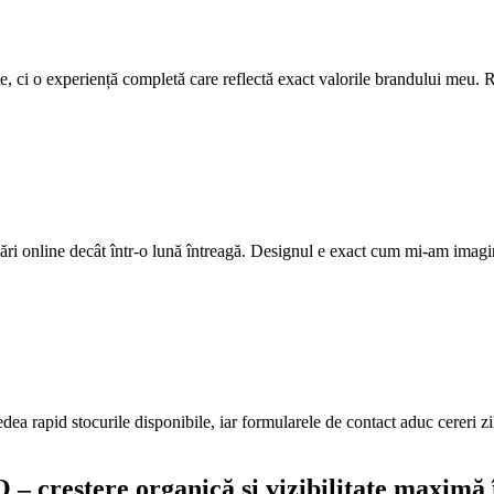
ite, ci o experiență completă care reflectă exact valorile brandului meu. R
ri online decât într-o lună întreagă. Designul e exact cum mi-am imagi
edea rapid stocurile disponibile, iar formularele de contact aduc cereri z
– creștere organică și vizibilitate maximă