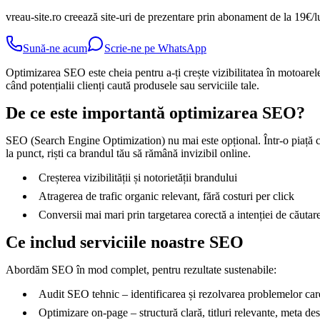
vreau-site.ro creează site-uri de prezentare prin abonament de la 19€/l
Sună-ne acum
Scrie-ne pe WhatsApp
Optimizarea SEO este cheia pentru a-ți crește vizibilitatea în motoarele 
când potențialii clienți caută produsele sau serviciile tale.
De ce este importantă optimizarea SEO?
SEO (Search Engine Optimization) nu mai este opțional. Într-o piață c
la punct, riști ca brandul tău să rămână invizibil online.
Creșterea vizibilității și notorietății brandului
Atragerea de trafic organic relevant, fără costuri per click
Conversii mai mari prin targetarea corectă a intenției de căutar
Ce includ serviciile noastre SEO
Abordăm SEO în mod complet, pentru rezultate sustenabile:
Audit SEO tehnic – identificarea și rezolvarea problemelor car
Optimizare on-page – structură clară, titluri relevante, meta desc