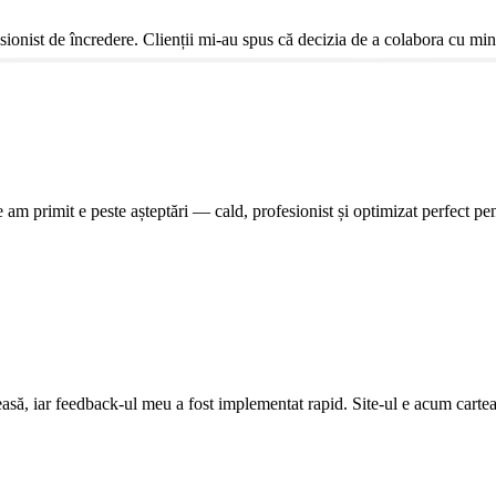
sionist de încredere. Clienții mi-au spus că decizia de a colabora cu mine a
e am primit e peste așteptări — cald, profesionist și optimizat perfect 
leasă, iar feedback-ul meu a fost implementat rapid. Site-ul e acum cartea