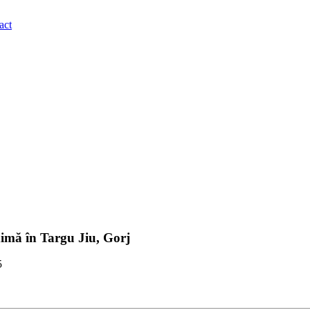
act
ximă în Targu Jiu, Gorj
5