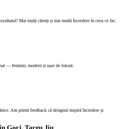
ezultatul? Mai mulți clienți și mai multă încredere în ceea ce fac.
nat — feminin, modern și ușor de folosit.
ilnice. Am primit feedback că designul inspiră încredere și
în Gorj
, Targu Jiu