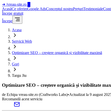
➜
/vreau-site.ro
█
Acasă
Ce oferim
Google Ads
Conceptul nostru
Prețuri
Testimoniale
Cont
Începe gratuit
Începe
Acasa
Servicii Web
Optimizare SEO – creștere organică și vizibilitate maximă
Gorj
Targu Jiu
Optimizare SEO – creștere organică și vizibilitate ma
de
Echipa vreau-site.ro
(Craftworks Labs)
•
Actualizat la
9 august 202
Recomandă acest serviciu