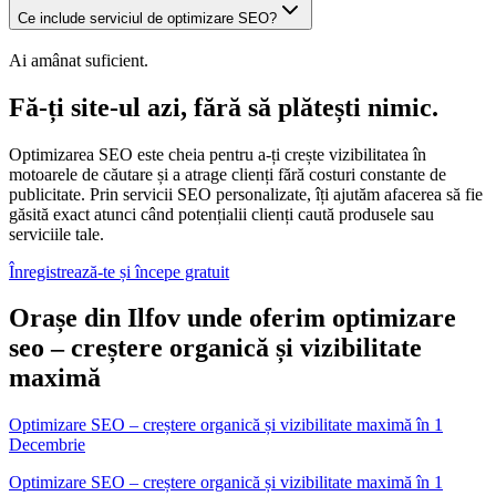
Ce include serviciul de optimizare SEO?
Ai amânat suficient.
Fă-ți site-ul azi, fără să plătești nimic.
Optimizarea SEO este cheia pentru a-ți crește vizibilitatea în
motoarele de căutare și a atrage clienți fără costuri constante de
publicitate. Prin servicii SEO personalizate, îți ajutăm afacerea să fie
găsită exact atunci când potențialii clienți caută produsele sau
serviciile tale.
Înregistrează-te și începe gratuit
Orașe din Ilfov unde oferim optimizare
seo – creștere organică și vizibilitate
maximă
Optimizare SEO – creștere organică și vizibilitate maximă
în
1
Decembrie
Optimizare SEO – creștere organică și vizibilitate maximă în 1