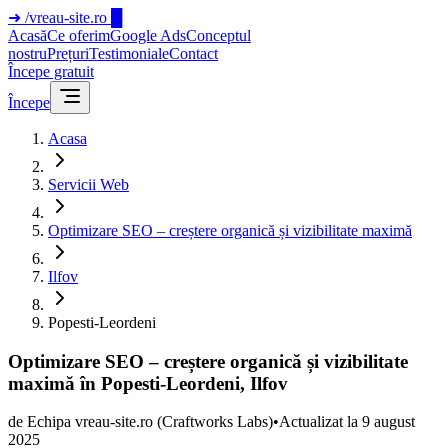
➜
/vreau-site.ro
█
Acasă
Ce oferim
Google Ads
Conceptul
nostru
Prețuri
Testimoniale
Contact
Începe gratuit
Începe
Acasa
Servicii Web
Optimizare SEO – creștere organică și vizibilitate maximă
Ilfov
Popesti-Leordeni
Optimizare SEO – creștere organică și vizibilitate
maximă în Popesti-Leordeni, Ilfov
de
Echipa vreau-site.ro
(Craftworks Labs)
•
Actualizat la
9 august
2025