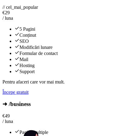
// cel_mai_popular
€
29
/ luna
5 Pagini
Conținut
SEO
Modificări lunare
Formular de contact
Mail
Hosting
Support
Pentru afaceri care vor mai mult.
Începe gratuit
➜ /business
€
49
/ luna
Pagini multiple