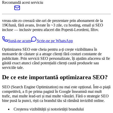
Recomandă acest serviciu
vreau-site.ro creează site-uri de prezentare prin abonament de la
19€/lună, fără avans, livrate în ~3 zile, cu hosting, email și SEO
incluse — inclusiv pentru afaceri din Popesti-Leordeni, Ilfov.
Sună-ne acum
Scrie-ne pe WhatsApp
Optimizarea SEO este cheia pentru a-ți crește vizibilitatea în
motoarele de căutare și a atrage clienți fără costuri constante de
publicitate. Prin servicii SEO personalizate, îți ajutăm afacerea să fie
găsită exact atunci când potențialii clienți caută produsele sau
serviciile tale.
De ce este importantă optimizarea SEO?
SEO (Search Engine Optimization) nu mai este opțional. Într-o piață
competitivă, a fi pe prima pagină în Google înseamnă mai mult
trafic, mai multe lead-uri și mai multe vânzări. Fără o strategie SEO
bine pusă la punct, riști ca brandul tău să rămână invizibil online.
Creșterea vizibilității și notorietății brandului