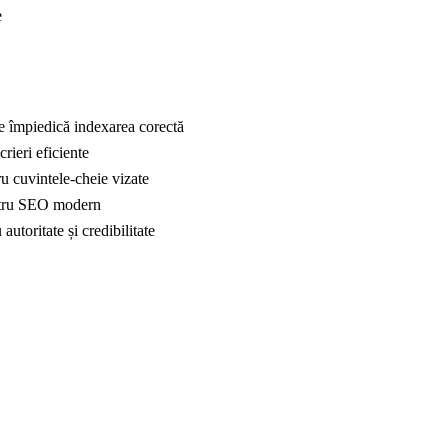
e
e împiedică indexarea corectă
rieri eficiente
ru cuvintele-cheie vizate
pentru SEO modern
autoritate și credibilitate