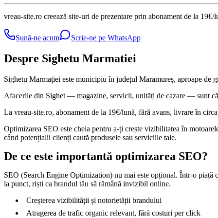
vreau-site.ro creează site-uri de prezentare prin abonament de la 19€/
Sună-ne acum
Scrie-ne pe WhatsApp
Despre Sighetu Marmatiei
Sighetu Marmației este municipiu în județul Maramureș, aproape de gran
Afacerile din Sighet — magazine, servicii, unități de cazare — sunt căutat
La vreau-site.ro, abonament de la 19€/lună, fără avans, livrare în circa
Optimizarea SEO este cheia pentru a-ți crește vizibilitatea în motoarele 
când potențialii clienți caută produsele sau serviciile tale.
De ce este importantă optimizarea SEO?
SEO (Search Engine Optimization) nu mai este opțional. Într-o piață c
la punct, riști ca brandul tău să rămână invizibil online.
Creșterea vizibilității și notorietății brandului
Atragerea de trafic organic relevant, fără costuri per click