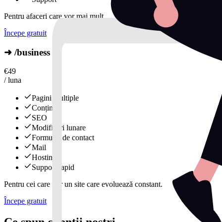
Pentru afaceri care vor mai mult.
Începe gratuit
➜ /business
€
49
/ luna
Pagini multiple
Conținut
SEO
Modificări lunare
Formular de contact
Mail
Hosting
Support rapid
Pentru cei care vor un site care evoluează constant.
Începe gratuit