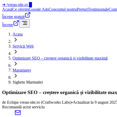
➜
/vreau-site.ro
█
Acasă
Ce oferim
Google Ads
Conceptul nostru
Prețuri
Testimoniale
Cont
Începe gratuit
Începe
Acasa
Servicii Web
Optimizare SEO – creștere organică și vizibilitate maximă
Maramureș
Sighetu Marmatiei
Optimizare SEO – creștere organică și vizibilitate 
de
Echipa vreau-site.ro
(Craftworks Labs)
•
Actualizat la
9 august 202
Recomandă acest serviciu