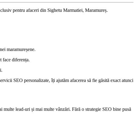
 inclusiv pentru afaceri din Sighetu Marmatiei, Maramureș.
zonei maramureșene.
t face diferența.
i.
servicii SEO personalizate, îți ajutăm afacerea să fie găsită exact atunci
i multe lead-uri și mai multe vânzări. Fără o strategie SEO bine pusă