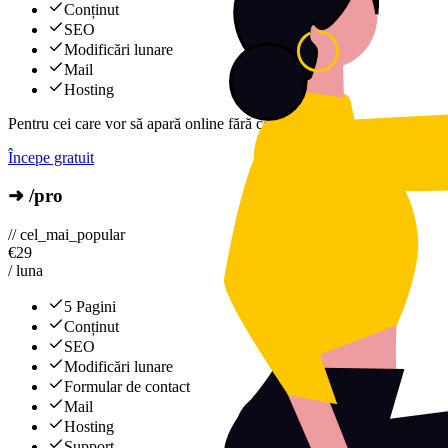
Conținut
SEO
Modificări lunare
Mail
Hosting
Pentru cei care vor să apară online fără complicații.
Începe gratuit
➜ /pro
// cel_mai_popular
€
29
/ luna
5 Pagini
Conținut
SEO
Modificări lunare
Formular de contact
Mail
Hosting
Support