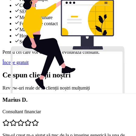
Conținut
SEO
Modificări lunare
Formular de contact
Mail
Hosting
Support rapid
Pentru cei care vor un site care evoluează constant.
Începe gratuit
Ce spun clienții noștri
Review-uri reale de la clienții noștri mulțumiți
Marius D.
Consultant financiar
Site-ul creat m-a ajutat să trec de la o imagine generică la una de