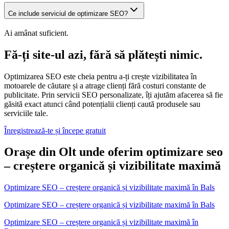
Ce include serviciul de optimizare SEO?
Ai amânat suficient.
Fă-ți site-ul azi, fără să plătești nimic.
Optimizarea SEO este cheia pentru a-ți crește vizibilitatea în
motoarele de căutare și a atrage clienți fără costuri constante de
publicitate. Prin servicii SEO personalizate, îți ajutăm afacerea să fie
găsită exact atunci când potențialii clienți caută produsele sau
serviciile tale.
Înregistrează-te și începe gratuit
Orașe din Olt unde oferim optimizare seo
– creștere organică și vizibilitate maximă
Optimizare SEO – creștere organică și vizibilitate maximă
în
Bals
Optimizare SEO – creștere organică și vizibilitate maximă în Bals
Optimizare SEO – creștere organică și vizibilitate maximă
în