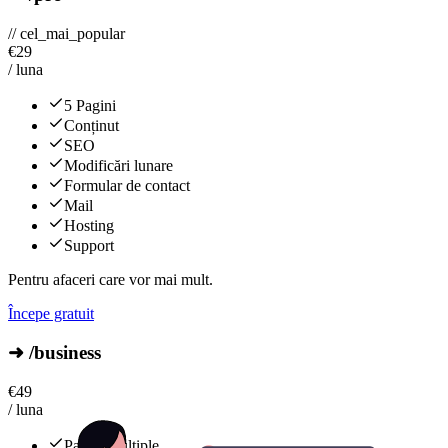
// cel_mai_popular
€
29
/ luna
5 Pagini
Conținut
SEO
Modificări lunare
Formular de contact
Mail
Hosting
Support
Pentru afaceri care vor mai mult.
Începe gratuit
➜ /business
€
49
/ luna
Pagini multiple