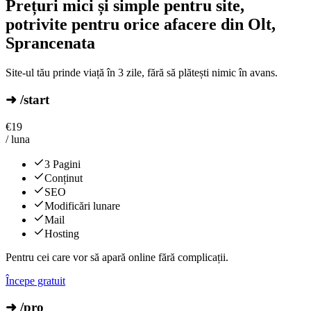
Prețuri mici și simple pentru site,
potrivite pentru orice afacere din Olt,
Sprancenata
Site-ul tău prinde viață în 3 zile, fără să plătești nimic în avans.
➜ /start
€
19
/ luna
3 Pagini
Conținut
SEO
Modificări lunare
Mail
Hosting
Pentru cei care vor să apară online fără complicații.
Începe gratuit
➜ /pro