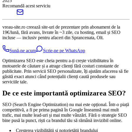
2025
Recomandă acest serviciu
vreau-site.ro creează site-uri de prezentare prin abonament de la
19€/lună, fără avans, livrate în ~3 zile, cu hosting, email și SEO
incluse — inclusiv pentru afaceri din Sprancenata, Olt.
Sună-ne acum
Scrie-ne pe WhatsApp
Optimizarea SEO este cheia pentru a-ți crește vizibilitatea în
motoarele de căutare și a atrage clienți fără costuri constante de
publicitate. Prin servicii SEO personalizate, îți ajutăm afacerea să fie
găsită exact atunci când potențialii clienți caută produsele sau
serviciile tale.
De ce este importantă optimizarea SEO?
SEO (Search Engine Optimization) nu mai este opțional. Într-o piață
competitivă, a fi pe prima pagină în Google înseamnă mai mult
trafic, mai multe lead-uri și mai multe vânzări. Fără o strategie SEO
bine pusă la punct, riști ca brandul tău să rămână invizibil online.
Creșterea vizibilității și notorietății brandului