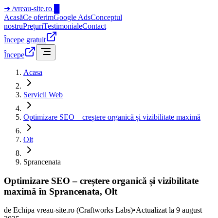
➜
/vreau-site.ro
█
Acasă
Ce oferim
Google Ads
Conceptul
nostru
Prețuri
Testimoniale
Contact
Începe gratuit
Începe
Acasa
Servicii Web
Optimizare SEO – creștere organică și vizibilitate maximă
Olt
Sprancenata
Optimizare SEO – creștere organică și vizibilitate
maximă în Sprancenata, Olt
de
Echipa vreau-site.ro
(Craftworks Labs)
•
Actualizat la
9 august