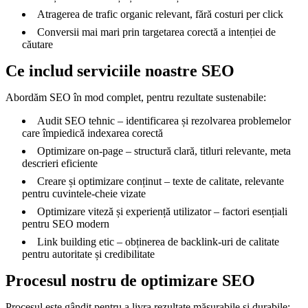
Atragerea de trafic organic relevant, fără costuri per click
Conversii mai mari prin targetarea corectă a intenției de
căutare
Ce includ serviciile noastre SEO
Abordăm SEO în mod complet, pentru rezultate sustenabile:
Audit SEO tehnic – identificarea și rezolvarea problemelor
care împiedică indexarea corectă
Optimizare on-page – structură clară, titluri relevante, meta
descrieri eficiente
Creare și optimizare conținut – texte de calitate, relevante
pentru cuvintele-cheie vizate
Optimizare viteză și experiență utilizator – factori esențiali
pentru SEO modern
Link building etic – obținerea de backlink-uri de calitate
pentru autoritate și credibilitate
Procesul nostru de optimizare SEO
Procesul este gândit pentru a livra rezultate măsurabile și durabile: