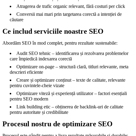
Atragerea de trafic organic relevant, fără costuri per click
Conversii mai mari prin targetarea corectă a intenției de
căutare
Ce includ serviciile noastre SEO
Abordăm SEO în mod complet, pentru rezultate sustenabile:
Audit SEO tehnic – identificarea și rezolvarea problemelor
care împiedică indexarea corectă
Optimizare on-page – structură clară, titluri relevante, meta
descrieri eficiente
Creare și optimizare conținut – texte de calitate, relevante
pentru cuvintele-cheie vizate
Optimizare viteză și experiență utilizator – factori esențiali
pentru SEO modern
Link building etic – obținerea de backlink-uri de calitate
pentru autoritate și credibilitate
Procesul nostru de optimizare SEO
Procesul este gândit pentru a livra rezultate măsurabile și durabile: