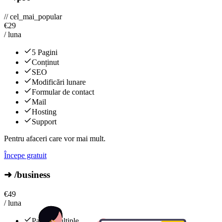
// cel_mai_popular
€
29
/ luna
5 Pagini
Conținut
SEO
Modificări lunare
Formular de contact
Mail
Hosting
Support
Pentru afaceri care vor mai mult.
Începe gratuit
➜ /business
€
49
/ luna
Pagini multiple