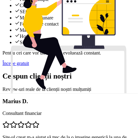
Conținut
SEO
Modificări lunare
Formular de contact
Mail
Hosting
Support rapid
Pentru cei care vor un site care evoluează constant.
Începe gratuit
Ce spun clienții noștri
Review-uri reale de la clienții noștri mulțumiți
Marius D.
Consultant financiar
Site-ul creat m-a ajutat să trec de la o imagine generică la una de