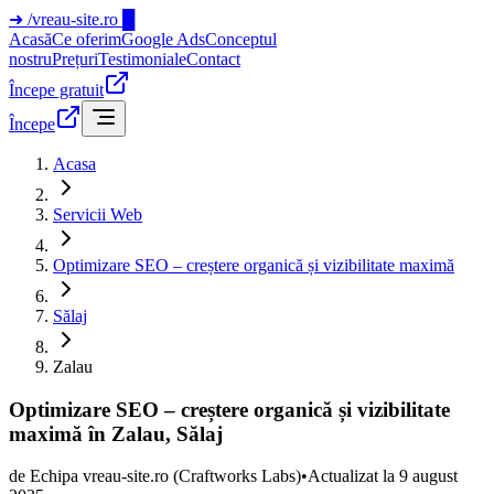
➜
/vreau-site.ro
█
Acasă
Ce oferim
Google Ads
Conceptul
nostru
Prețuri
Testimoniale
Contact
Începe gratuit
Începe
Acasa
Servicii Web
Optimizare SEO – creștere organică și vizibilitate maximă
Sălaj
Zalau
Optimizare SEO – creștere organică și vizibilitate
maximă în Zalau, Sălaj
de
Echipa vreau-site.ro
(Craftworks Labs)
•
Actualizat la
9 august