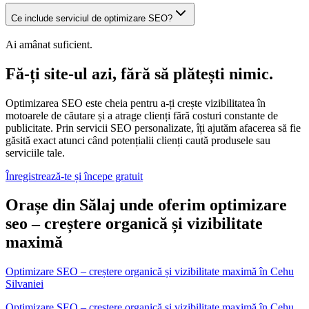
Ce include serviciul de optimizare SEO?
Ai amânat suficient.
Fă-ți site-ul azi, fără să plătești nimic.
Optimizarea SEO este cheia pentru a-ți crește vizibilitatea în
motoarele de căutare și a atrage clienți fără costuri constante de
publicitate. Prin servicii SEO personalizate, îți ajutăm afacerea să fie
găsită exact atunci când potențialii clienți caută produsele sau
serviciile tale.
Înregistrează-te și începe gratuit
Orașe din Sălaj unde oferim optimizare
seo – creștere organică și vizibilitate
maximă
Optimizare SEO – creștere organică și vizibilitate maximă
în
Cehu
Silvaniei
Optimizare SEO – creștere organică și vizibilitate maximă în Cehu