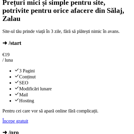
Prețuri mici și simple pentru site,
potrivite pentru orice afacere din Sălaj,
Zalau
Site-ul tău prinde viață în 3 zile, fără să plătești nimic în avans.
➜ /start
€
19
/ luna
3 Pagini
Conținut
SEO
Modificări lunare
Mail
Hosting
Pentru cei care vor să apară online fără complicații.
Începe gratuit
➜ /pro