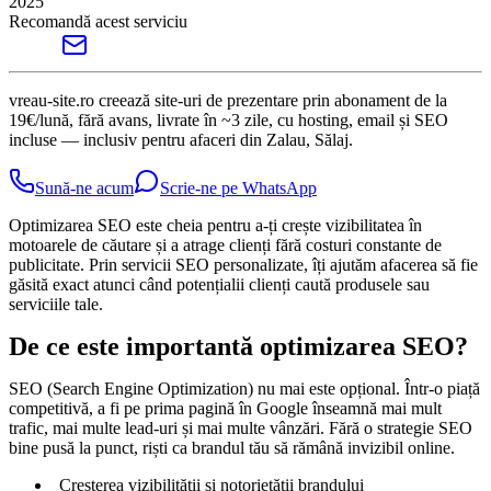
2025
Recomandă acest serviciu
vreau-site.ro creează site-uri de prezentare prin abonament de la
19€/lună, fără avans, livrate în ~3 zile, cu hosting, email și SEO
incluse — inclusiv pentru afaceri din Zalau, Sălaj.
Sună-ne acum
Scrie-ne pe WhatsApp
Optimizarea SEO este cheia pentru a-ți crește vizibilitatea în
motoarele de căutare și a atrage clienți fără costuri constante de
publicitate. Prin servicii SEO personalizate, îți ajutăm afacerea să fie
găsită exact atunci când potențialii clienți caută produsele sau
serviciile tale.
De ce este importantă optimizarea SEO?
SEO (Search Engine Optimization) nu mai este opțional. Într-o piață
competitivă, a fi pe prima pagină în Google înseamnă mai mult
trafic, mai multe lead-uri și mai multe vânzări. Fără o strategie SEO
bine pusă la punct, riști ca brandul tău să rămână invizibil online.
Creșterea vizibilității și notorietății brandului