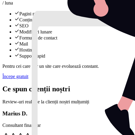
/ luna
Pagini multiple
Conținut
SEO
Modificări lunare
Formular de contact
Mail
Hosting
Support rapid
Pentru cei care vor un site care evoluează constant.
Începe gratuit
Ce spun clienții noștri
Review-uri reale de la clienții noștri mulțumiți
Marius D.
Consultant financiar