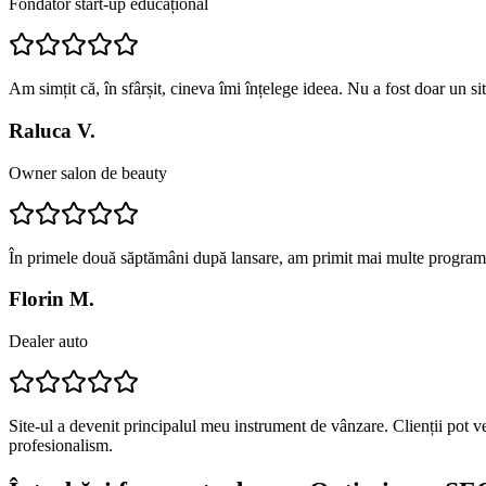
Fondator start-up educațional
Am simțit că, în sfârșit, cineva îmi înțelege ideea. Nu a fost doar un s
Raluca V.
Owner salon de beauty
În primele două săptămâni după lansare, am primit mai multe programă
Florin M.
Dealer auto
Site-ul a devenit principalul meu instrument de vânzare. Clienții pot v
profesionalism.