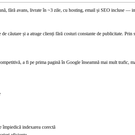
ună, fără avans, livrate în ~3 zile, cu hosting, email și SEO incluse — i
de căutare și a atrage clienți fără costuri constante de publicitate. Prin 
ompetitivă, a fi pe prima pagină în Google înseamnă mai mult trafic, ma
e
e împiedică indexarea corectă
rieri eficiente