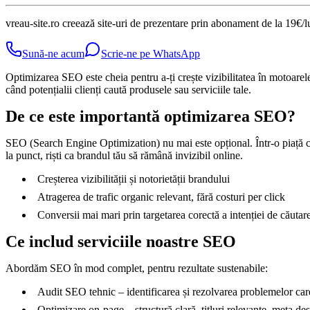
vreau-site.ro creează site-uri de prezentare prin abonament de la 19€/l
Sună-ne acum
Scrie-ne pe WhatsApp
Optimizarea SEO este cheia pentru a-ți crește vizibilitatea în motoarele 
când potențialii clienți caută produsele sau serviciile tale.
De ce este importantă optimizarea SEO?
SEO (Search Engine Optimization) nu mai este opțional. Într-o piață c
la punct, riști ca brandul tău să rămână invizibil online.
Creșterea vizibilității și notorietății brandului
Atragerea de trafic organic relevant, fără costuri per click
Conversii mai mari prin targetarea corectă a intenției de căutar
Ce includ serviciile noastre SEO
Abordăm SEO în mod complet, pentru rezultate sustenabile:
Audit SEO tehnic – identificarea și rezolvarea problemelor car
Optimizare on-page – structură clară, titluri relevante, meta desc