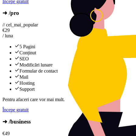
Începe gratuit
➜ /pro
// cel_mai_popular
€
29
/ luna
5 Pagini
Conținut
SEO
Modificări lunare
Formular de contact
Mail
Hosting
Support
Pentru afaceri care vor mai mult.
Începe gratuit
➜ /business
€
49