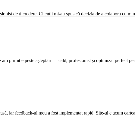
sionist de încredere. Clienții mi-au spus că decizia de a colabora cu mine a
e am primit e peste așteptări — cald, profesionist și optimizat perfect 
leasă, iar feedback-ul meu a fost implementat rapid. Site-ul e acum cartea