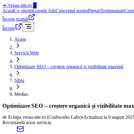
➜
/vreau-site.ro
█
Acasă
Ce oferim
Google Ads
Conceptul nostru
Prețuri
Testimoniale
Cont
Începe gratuit
Începe
Acasa
Servicii Web
Optimizare SEO – creștere organică și vizibilitate maximă
Sibiu
Medias
Optimizare SEO – creștere organică și vizibilitate ma
de
Echipa vreau-site.ro
(Craftworks Labs)
•
Actualizat la
9 august 202
Recomandă acest serviciu