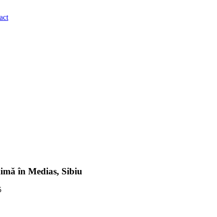
act
ximă în Medias, Sibiu
5