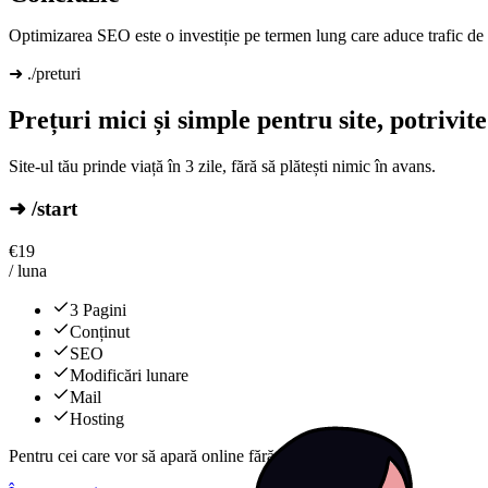
Optimizarea SEO este o investiție pe termen lung care aduce trafic de 
➜ ./preturi
Prețuri mici și simple pentru site, potrivit
Site-ul tău prinde viață în 3 zile, fără să plătești nimic în avans.
➜ /start
€
19
/ luna
3 Pagini
Conținut
SEO
Modificări lunare
Mail
Hosting
Pentru cei care vor să apară online fără complicații.