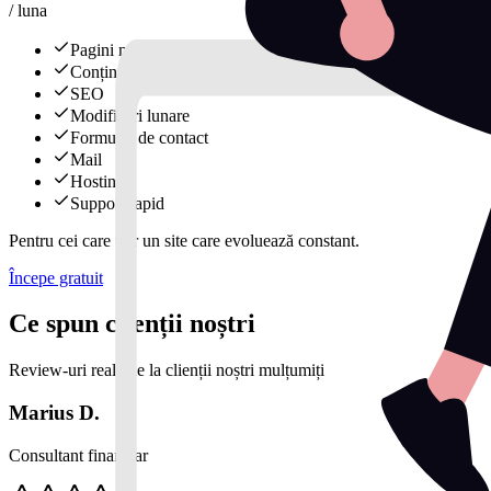
/ luna
Pagini multiple
Conținut
SEO
Modificări lunare
Formular de contact
Mail
Hosting
Support rapid
Pentru cei care vor un site care evoluează constant.
Începe gratuit
Ce spun clienții noștri
Review-uri reale de la clienții noștri mulțumiți
Marius D.
Consultant financiar