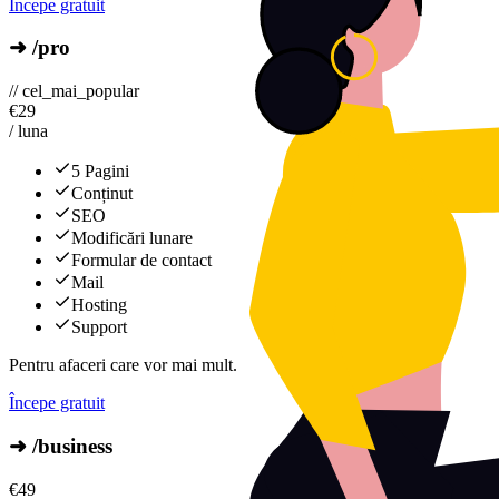
Începe gratuit
➜ /pro
// cel_mai_popular
€
29
/ luna
5 Pagini
Conținut
SEO
Modificări lunare
Formular de contact
Mail
Hosting
Support
Pentru afaceri care vor mai mult.
Începe gratuit
➜ /business
€
49