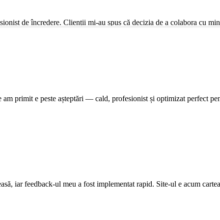
sionist de încredere. Clienții mi-au spus că decizia de a colabora cu mine a
e am primit e peste așteptări — cald, profesionist și optimizat perfect 
leasă, iar feedback-ul meu a fost implementat rapid. Site-ul e acum cartea