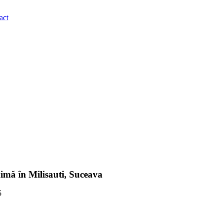
act
ximă în Milisauti, Suceava
5