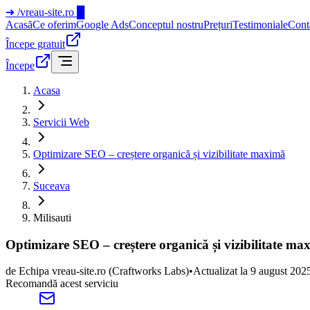
➜
/vreau-site.ro
█
Acasă
Ce oferim
Google Ads
Conceptul nostru
Prețuri
Testimoniale
Cont
Începe gratuit
Începe
Acasa
Servicii Web
Optimizare SEO – creștere organică și vizibilitate maximă
Suceava
Milisauti
Optimizare SEO – creștere organică și vizibilitate ma
de
Echipa vreau-site.ro
(Craftworks Labs)
•
Actualizat la
9 august 202
Recomandă acest serviciu