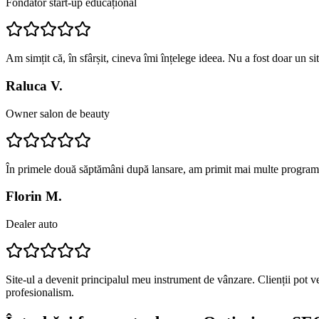
Fondator start-up educațional
Am simțit că, în sfârșit, cineva îmi înțelege ideea. Nu a fost doar un s
Raluca V.
Owner salon de beauty
În primele două săptămâni după lansare, am primit mai multe programă
Florin M.
Dealer auto
Site-ul a devenit principalul meu instrument de vânzare. Clienții pot v
profesionalism.