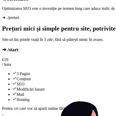
Optimizarea SEO este o investiție pe termen lung care aduce trafic de 
➜ ./preturi
Prețuri mici și simple pentru site, potrivit
Site-ul tău prinde viață în 3 zile, fără să plătești nimic în avans.
➜ /start
€
19
/ luna
3 Pagini
Conținut
SEO
Modificări lunare
Mail
Hosting
Pentru cei care vor să apară online fără complicații.