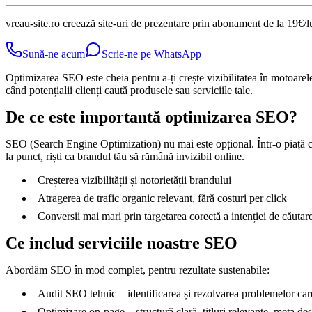
vreau-site.ro creează site-uri de prezentare prin abonament de la 19€/l
Sună-ne acum
Scrie-ne pe WhatsApp
Optimizarea SEO este cheia pentru a-ți crește vizibilitatea în motoarele 
când potențialii clienți caută produsele sau serviciile tale.
De ce este importantă optimizarea SEO?
SEO (Search Engine Optimization) nu mai este opțional. Într-o piață c
la punct, riști ca brandul tău să rămână invizibil online.
Creșterea vizibilității și notorietății brandului
Atragerea de trafic organic relevant, fără costuri per click
Conversii mai mari prin targetarea corectă a intenției de căutar
Ce includ serviciile noastre SEO
Abordăm SEO în mod complet, pentru rezultate sustenabile:
Audit SEO tehnic – identificarea și rezolvarea problemelor car
Optimizare on-page – structură clară, titluri relevante, meta desc