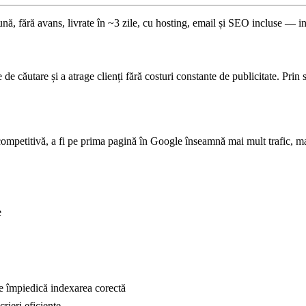
ună, fără avans, livrate în ~3 zile, cu hosting, email și SEO incluse — i
de căutare și a atrage clienți fără costuri constante de publicitate. Prin 
ompetitivă, a fi pe prima pagină în Google înseamnă mai mult trafic, ma
e
e împiedică indexarea corectă
rieri eficiente