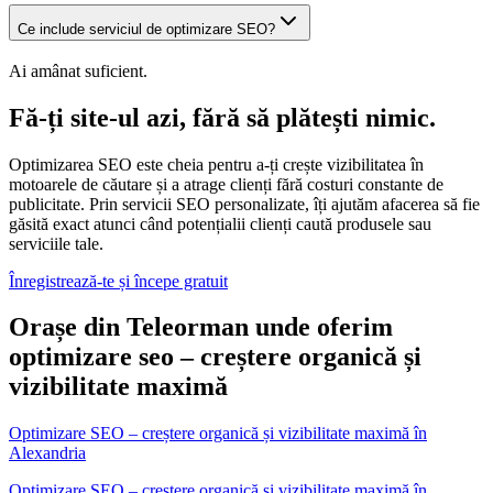
Ce include serviciul de optimizare SEO?
Ai amânat suficient.
Fă-ți site-ul azi, fără să plătești nimic.
Optimizarea SEO este cheia pentru a-ți crește vizibilitatea în
motoarele de căutare și a atrage clienți fără costuri constante de
publicitate. Prin servicii SEO personalizate, îți ajutăm afacerea să fie
găsită exact atunci când potențialii clienți caută produsele sau
serviciile tale.
Înregistrează-te și începe gratuit
Orașe din Teleorman unde oferim
optimizare seo – creștere organică și
vizibilitate maximă
Optimizare SEO – creștere organică și vizibilitate maximă
în
Alexandria
Optimizare SEO – creștere organică și vizibilitate maximă în