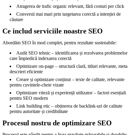
Atragerea de trafic organic relevant, fără costuri per click
Conversii mai mari prin targetarea corectă a intenției de
căutare
Ce includ serviciile noastre SEO
Abordăm SEO în mod complet, pentru rezultate sustenabile:
Audit SEO tehnic – identificarea și rezolvarea problemelor
care împiedică indexarea corectă
Optimizare on-page – structură clară, titluri relevante, meta
descrieri eficiente
Creare și optimizare conținut – texte de calitate, relevante
pentru cuvintele-cheie vizate
Optimizare viteză și experiență utilizator – factori esențiali
pentru SEO modern
Link building etic – obținerea de backlink-uri de calitate
pentru autoritate și credibilitate
Procesul nostru de optimizare SEO
Procesul este gândit pentru a livra rezultate măsurabile și durabile: