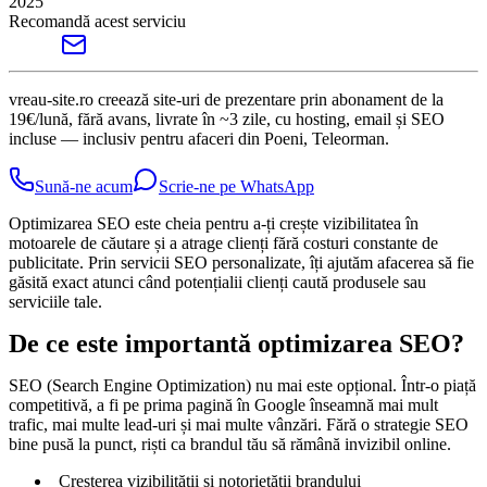
2025
Recomandă acest serviciu
vreau-site.ro creează site-uri de prezentare prin abonament de la
19€/lună, fără avans, livrate în ~3 zile, cu hosting, email și SEO
incluse — inclusiv pentru afaceri din Poeni, Teleorman.
Sună-ne acum
Scrie-ne pe WhatsApp
Optimizarea SEO este cheia pentru a-ți crește vizibilitatea în
motoarele de căutare și a atrage clienți fără costuri constante de
publicitate. Prin servicii SEO personalizate, îți ajutăm afacerea să fie
găsită exact atunci când potențialii clienți caută produsele sau
serviciile tale.
De ce este importantă optimizarea SEO?
SEO (Search Engine Optimization) nu mai este opțional. Într-o piață
competitivă, a fi pe prima pagină în Google înseamnă mai mult
trafic, mai multe lead-uri și mai multe vânzări. Fără o strategie SEO
bine pusă la punct, riști ca brandul tău să rămână invizibil online.
Creșterea vizibilității și notorietății brandului