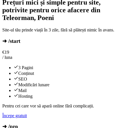
Prețuri mici și simple pentru site,
potrivite pentru orice afacere din
Teleorman, Poeni
Site-ul tău prinde viață în 3 zile, fără să plătești nimic în avans.
➜ /start
€
19
/ luna
3 Pagini
Conținut
SEO
Modificări lunare
Mail
Hosting
Pentru cei care vor să apară online fără complicații.
Începe gratuit
➜ /pro