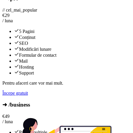
// cel_mai_popular
€
29
/ luna
5 Pagini
Conținut
SEO
Modificări lunare
Formular de contact
Mail
Hosting
Support
Pentru afaceri care vor mai mult.
Începe gratuit
➜ /business
€
49
/ luna
Pagini multiple