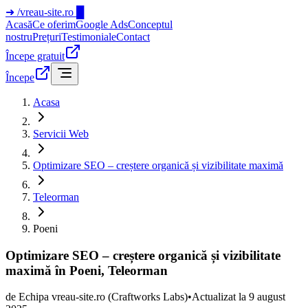
➜
/vreau-site.ro
█
Acasă
Ce oferim
Google Ads
Conceptul
nostru
Prețuri
Testimoniale
Contact
Începe gratuit
Începe
Acasa
Servicii Web
Optimizare SEO – creștere organică și vizibilitate maximă
Teleorman
Poeni
Optimizare SEO – creștere organică și vizibilitate
maximă în Poeni, Teleorman
de
Echipa vreau-site.ro
(Craftworks Labs)
•
Actualizat la
9 august