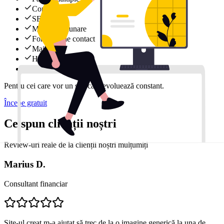
Conținut
SEO
Modificări lunare
Formular de contact
Mail
Hosting
Support rapid
Pentru cei care vor un site care evoluează constant.
Începe gratuit
Ce spun clienții noștri
Review-uri reale de la clienții noștri mulțumiți
Marius D.
Consultant financiar
Site-ul creat m-a ajutat să trec de la o imagine generică la una de