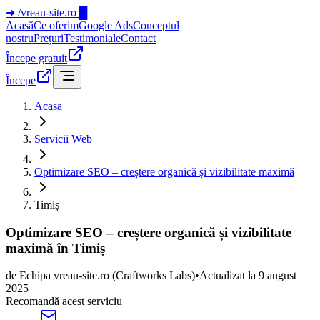
➜
/vreau-site.ro
█
Acasă
Ce oferim
Google Ads
Conceptul
nostru
Prețuri
Testimoniale
Contact
Începe gratuit
Începe
Acasa
Servicii Web
Optimizare SEO – creștere organică și vizibilitate maximă
Timiș
Optimizare SEO – creștere organică și vizibilitate
maximă în Timiș
de
Echipa vreau-site.ro
(Craftworks Labs)
•
Actualizat la
9 august
2025
Recomandă acest serviciu