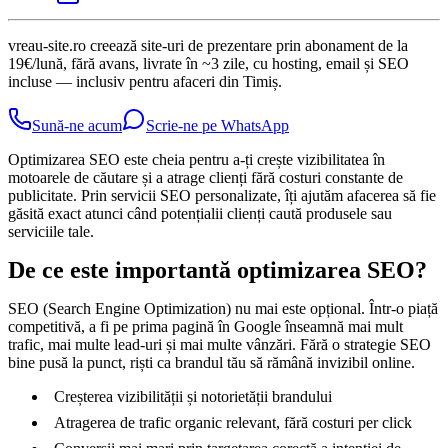
vreau-site.ro creează site-uri de prezentare prin abonament de la
19€/lună, fără avans, livrate în ~3 zile, cu hosting, email și SEO
incluse — inclusiv pentru afaceri din Timiș.
Sună-ne acum
Scrie-ne pe WhatsApp
Optimizarea SEO este cheia pentru a-ți crește vizibilitatea în
motoarele de căutare și a atrage clienți fără costuri constante de
publicitate. Prin servicii SEO personalizate, îți ajutăm afacerea să fie
găsită exact atunci când potențialii clienți caută produsele sau
serviciile tale.
De ce este importantă optimizarea SEO?
SEO (Search Engine Optimization) nu mai este opțional. Într-o piață
competitivă, a fi pe prima pagină în Google înseamnă mai mult
trafic, mai multe lead-uri și mai multe vânzări. Fără o strategie SEO
bine pusă la punct, riști ca brandul tău să rămână invizibil online.
Creșterea vizibilității și notorietății brandului
Atragerea de trafic organic relevant, fără costuri per click