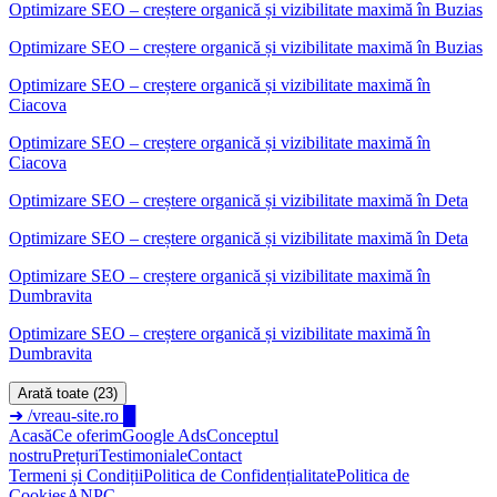
Optimizare SEO – creștere organică și vizibilitate maximă
în
Buzias
Optimizare SEO – creștere organică și vizibilitate maximă în Buzias
Optimizare SEO – creștere organică și vizibilitate maximă
în
Ciacova
Optimizare SEO – creștere organică și vizibilitate maximă în
Ciacova
Optimizare SEO – creștere organică și vizibilitate maximă
în
Deta
Optimizare SEO – creștere organică și vizibilitate maximă în Deta
Optimizare SEO – creștere organică și vizibilitate maximă
în
Dumbravita
Optimizare SEO – creștere organică și vizibilitate maximă în
Dumbravita
Arată toate (23)
➜
/vreau-site.ro
█
Acasă
Ce oferim
Google Ads
Conceptul
nostru
Prețuri
Testimoniale
Contact
Termeni și Condiții
Politica de Confidențialitate
Politica de
Cookies
ANPC