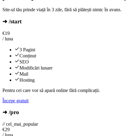
Site-ul tău prinde viață în 3 zile, fără să plătești nimic în avans.
➜ /start
€
19
/ luna
3 Pagini
Conținut
SEO
Modificări lunare
Mail
Hosting
Pentru cei care vor să apară online fără complicații.
Începe gratuit
➜ /pro
// cel_mai_popular
€
29
/ luna