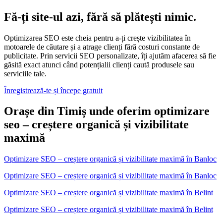
Fă-ți site-ul azi, fără să plătești nimic.
Optimizarea SEO este cheia pentru a-ți crește vizibilitatea în
motoarele de căutare și a atrage clienți fără costuri constante de
publicitate. Prin servicii SEO personalizate, îți ajutăm afacerea să fie
găsită exact atunci când potențialii clienți caută produsele sau
serviciile tale.
Înregistrează-te și începe gratuit
Orașe din Timiș unde oferim optimizare
seo – creștere organică și vizibilitate
maximă
Optimizare SEO – creștere organică și vizibilitate maximă
în
Banloc
Optimizare SEO – creștere organică și vizibilitate maximă în Banloc
Optimizare SEO – creștere organică și vizibilitate maximă
în
Belint
Optimizare SEO – creștere organică și vizibilitate maximă în Belint