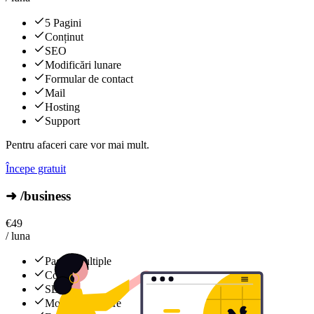
5 Pagini
Conținut
SEO
Modificări lunare
Formular de contact
Mail
Hosting
Support
Pentru afaceri care vor mai mult.
Începe gratuit
➜ /business
€
49
/ luna
Pagini multiple
Conținut
SEO
Modificări lunare