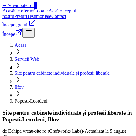
➜
/vreau-site.ro
█
Acasă
Ce oferim
Google Ads
Conceptul
nostru
Prețuri
Testimoniale
Contact
Începe gratuit
Începe
Acasa
Servicii Web
Site pentru cabinete individuale și profesii liberale
Ilfov
Popesti-Leordeni
Site pentru cabinete individuale și profesii liberale în
Popesti-Leordeni, Ilfov
de
Echipa vreau-site.ro
(Craftworks Labs)
•
Actualizat la
5 august