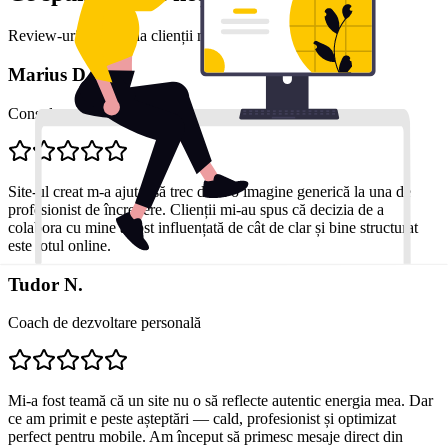
Review-uri reale de la clienții noștri mulțumiți
Marius D.
Consultant financiar
Site-ul creat m-a ajutat să trec de la o imagine generică la una de
profesionist de încredere. Clienții mi-au spus că decizia de a
colabora cu mine a fost influențată de cât de clar și bine structurat
este totul online.
Tudor N.
Coach de dezvoltare personală
Mi-a fost teamă că un site nu o să reflecte autentic energia mea. Dar
ce am primit e peste așteptări — cald, profesionist și optimizat
perfect pentru mobile. Am început să primesc mesaje direct din