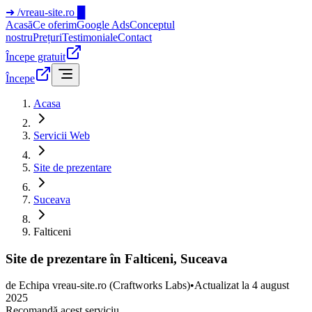
➜
/vreau-site.ro
█
Acasă
Ce oferim
Google Ads
Conceptul
nostru
Prețuri
Testimoniale
Contact
Începe gratuit
Începe
Acasa
Servicii Web
Site de prezentare
Suceava
Falticeni
Site de prezentare în Falticeni, Suceava
de
Echipa vreau-site.ro
(Craftworks Labs)
•
Actualizat la
4 august
2025
Recomandă acest serviciu