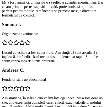
Mi-a fost teamă că un site nu o să reflecte autentic energia mea. Dar
ce am primit e peste așteptări — cald, profesionist și optimizat
perfect pentru mobile. Am început să primesc mesaje direct din
formularul de contact.
Simona I.
Organizator evenimente
Lucrul cu echipa a fost super fluid. Am simțit că sunt ascultată și
înțeleasă, iar feedback-ul meu a fost implementat rapid. Site-ul e
acum cartea mea de vizită preferată.
Andreea C.
Fondator start-up educațional
Am simțit că, în sfârșit, cineva îmi înțelege ideea. Nu a fost doar un
site, ci o experiență completă care reflectă exact valorile brandului
meu. Rezultatul? Mai mulți clienți și mai multă încredere în ceea ce