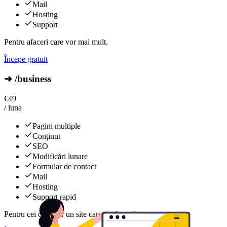
Mail
Hosting
Support
Pentru afaceri care vor mai mult.
Începe gratuit
➜ /business
€
49
/ luna
Pagini multiple
Conținut
SEO
Modificări lunare
Formular de contact
Mail
Hosting
Support rapid
Pentru cei care vor un site care evoluează constant.