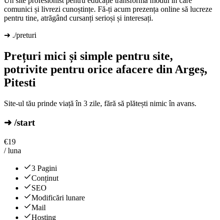
Un site profesionist pentru educație transformă modul în care
comunici și livrezi cunoștințe. Fă-ți acum prezența online să lucreze
pentru tine, atrăgând cursanți serioși și interesați.
➜ ./preturi
Prețuri mici și simple pentru site,
potrivite pentru orice afacere din Argeș,
Pitesti
Site-ul tău prinde viață în 3 zile, fără să plătești nimic în avans.
➜ /start
€
19
/ luna
3 Pagini
Conținut
SEO
Modificări lunare
Mail
Hosting