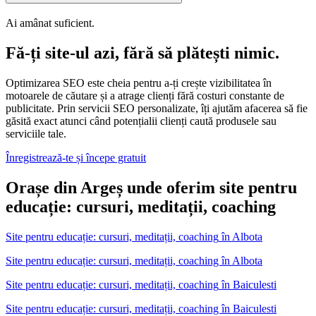
Ai amânat suficient.
Fă-ți site-ul azi, fără să plătești nimic.
Optimizarea SEO este cheia pentru a-ți crește vizibilitatea în
motoarele de căutare și a atrage clienți fără costuri constante de
publicitate. Prin servicii SEO personalizate, îți ajutăm afacerea să fie
găsită exact atunci când potențialii clienți caută produsele sau
serviciile tale.
Înregistrează-te și începe gratuit
Orașe din Argeș unde oferim site pentru
educație: cursuri, meditații, coaching
Site pentru educație: cursuri, meditații, coaching
în
Albota
Site pentru educație: cursuri, meditații, coaching în Albota
Site pentru educație: cursuri, meditații, coaching
în
Baiculesti
Site pentru educație: cursuri, meditații, coaching în Baiculesti