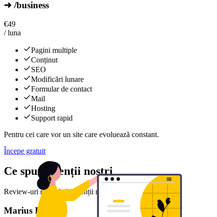
➜ /business
€
49
/ luna
Pagini multiple
Conținut
SEO
Modificări lunare
Formular de contact
Mail
Hosting
Support rapid
Pentru cei care vor un site care evoluează constant.
Începe gratuit
Ce spun clienții noștri
Review-uri reale de la clienții noștri mulțumiți
Marius D.