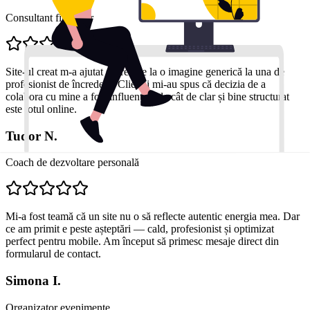
Consultant financiar
Site-ul creat m-a ajutat să trec de la o imagine generică la una de
profesionist de încredere. Clienții mi-au spus că decizia de a
colabora cu mine a fost influențată de cât de clar și bine structurat
este totul online.
Tudor N.
Coach de dezvoltare personală
Mi-a fost teamă că un site nu o să reflecte autentic energia mea. Dar
ce am primit e peste așteptări — cald, profesionist și optimizat
perfect pentru mobile. Am început să primesc mesaje direct din
formularul de contact.
Simona I.
Organizator evenimente