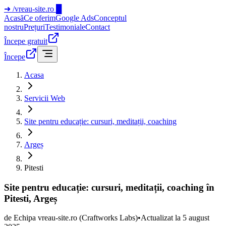
➜
/vreau-site.ro
█
Acasă
Ce oferim
Google Ads
Conceptul
nostru
Prețuri
Testimoniale
Contact
Începe gratuit
Începe
Acasa
Servicii Web
Site pentru educație: cursuri, meditații, coaching
Argeș
Pitesti
Site pentru educație: cursuri, meditații, coaching în
Pitesti, Argeș
de
Echipa vreau-site.ro
(Craftworks Labs)
•
Actualizat la
5 august