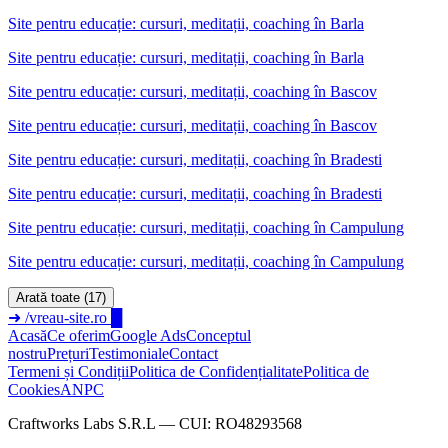
Site pentru educație: cursuri, meditații, coaching
în
Barla
Site pentru educație: cursuri, meditații, coaching în Barla
Site pentru educație: cursuri, meditații, coaching
în
Bascov
Site pentru educație: cursuri, meditații, coaching în Bascov
Site pentru educație: cursuri, meditații, coaching
în
Bradesti
Site pentru educație: cursuri, meditații, coaching în Bradesti
Site pentru educație: cursuri, meditații, coaching
în
Campulung
Site pentru educație: cursuri, meditații, coaching în Campulung
Arată toate (17)
➜
/vreau-site.ro
█
Acasă
Ce oferim
Google Ads
Conceptul
nostru
Prețuri
Testimoniale
Contact
Termeni și Condiții
Politica de Confidențialitate
Politica de
Cookies
ANPC
Craftworks Labs S.R.L — CUI: RO48293568