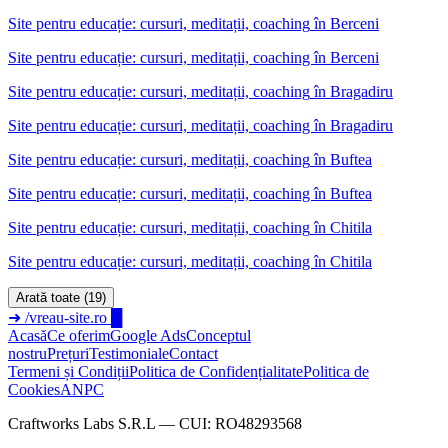
Site pentru educație: cursuri, meditații, coaching
în
Berceni
Site pentru educație: cursuri, meditații, coaching în Berceni
Site pentru educație: cursuri, meditații, coaching
în
Bragadiru
Site pentru educație: cursuri, meditații, coaching în Bragadiru
Site pentru educație: cursuri, meditații, coaching
în
Buftea
Site pentru educație: cursuri, meditații, coaching în Buftea
Site pentru educație: cursuri, meditații, coaching
în
Chitila
Site pentru educație: cursuri, meditații, coaching în Chitila
Arată toate (19)
➜
/vreau-site.ro
█
Acasă
Ce oferim
Google Ads
Conceptul
nostru
Prețuri
Testimoniale
Contact
Termeni și Condiții
Politica de Confidențialitate
Politica de
Cookies
ANPC
Craftworks Labs S.R.L — CUI: RO48293568