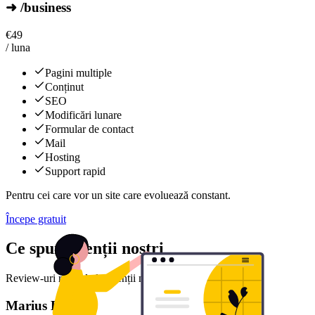
➜ /business
€
49
/ luna
Pagini multiple
Conținut
SEO
Modificări lunare
Formular de contact
Mail
Hosting
Support rapid
Pentru cei care vor un site care evoluează constant.
Începe gratuit
Ce spun clienții noștri
Review-uri reale de la clienții noștri mulțumiți
Marius D.