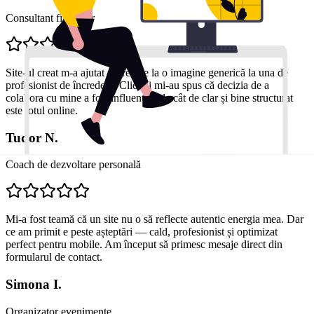
Consultant financiar
Site-ul creat m-a ajutat să trec de la o imagine generică la una de
profesionist de încredere. Clienții mi-au spus că decizia de a
colabora cu mine a fost influențată de cât de clar și bine structurat
este totul online.
Tudor N.
Coach de dezvoltare personală
Mi-a fost teamă că un site nu o să reflecte autentic energia mea. Dar
ce am primit e peste așteptări — cald, profesionist și optimizat
perfect pentru mobile. Am început să primesc mesaje direct din
formularul de contact.
Simona I.
Organizator evenimente