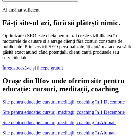
Ai amânat suficient.
Fă-ți site-ul azi, fără să plătești nimic.
Optimizarea SEO este cheia pentru a-ți crește vizibilitatea în
motoarele de căutare și a atrage clienți fără costuri constante de
publicitate. Prin servicii SEO personalizate, îți ajutăm afacerea să fie
găsită exact atunci când potențialii clienți caută produsele sau
serviciile tale.
Înregistrează-te și începe gratuit
Orașe din Ilfov unde oferim site pentru
educație: cursuri, meditații, coaching
Site pentru educație: cursuri, meditații, coaching
în
1 Decembrie
Site pentru educație: cursuri, meditații, coaching în 1 Decembrie
Site pentru educație: cursuri, meditații, coaching
în
Afumati
Site pentru educație: cursuri, meditații, coaching în Afumati