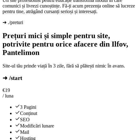
Un site profesionist pentru educație transformă modul în care
comunici și livrezi cunoștințe. Fă-ți acum prezența online să lucreze
pentru tine, atrăgând cursanți serioși și interesați.
➜ ./preturi
Prețuri mici și simple pentru site,
potrivite pentru orice afacere din Ilfov,
Pantelimon
Site-ul tău prinde viață în 3 zile, fără să plătești nimic în avans.
➜ /start
€
19
/ luna
3 Pagini
Conținut
SEO
Modificări lunare
Mail
Hosting