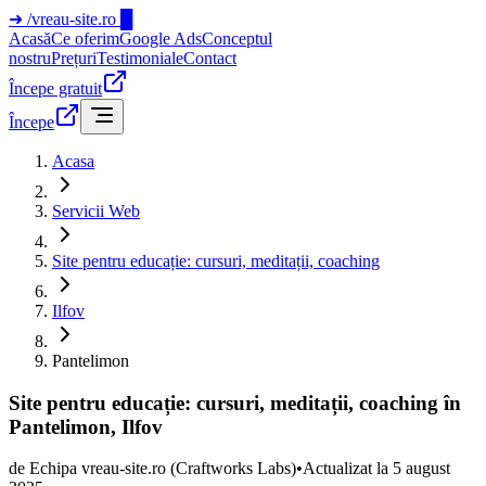
➜
/vreau-site.ro
█
Acasă
Ce oferim
Google Ads
Conceptul
nostru
Prețuri
Testimoniale
Contact
Începe gratuit
Începe
Acasa
Servicii Web
Site pentru educație: cursuri, meditații, coaching
Ilfov
Pantelimon
Site pentru educație: cursuri, meditații, coaching în
Pantelimon, Ilfov
de
Echipa vreau-site.ro
(Craftworks Labs)
•
Actualizat la
5 august