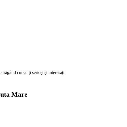
trăgând cursanți serioși și interesați.
mcuta Mare