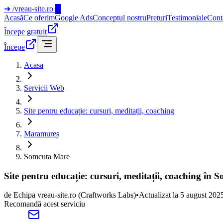
➜
/vreau-site.ro
█
Acasă
Ce oferim
Google Ads
Conceptul nostru
Prețuri
Testimoniale
Cont
Începe gratuit
Începe
Acasa
Servicii Web
Site pentru educație: cursuri, meditații, coaching
Maramureș
Somcuta Mare
Site pentru educație: cursuri, meditații, coaching î
de
Echipa vreau-site.ro
(Craftworks Labs)
•
Actualizat la
5 august 202
Recomandă acest serviciu