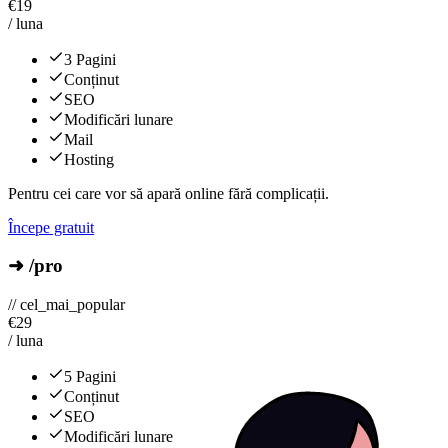
€
19
/ luna
3 Pagini
Conținut
SEO
Modificări lunare
Mail
Hosting
Pentru cei care vor să apară online fără complicații.
Începe gratuit
➜ /pro
// cel_mai_popular
€
29
/ luna
5 Pagini
Conținut
SEO
Modificări lunare