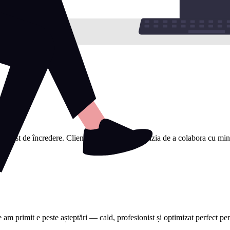
sionist de încredere. Clienții mi-au spus că decizia de a colabora cu mine a
e am primit e peste așteptări — cald, profesionist și optimizat perfect 