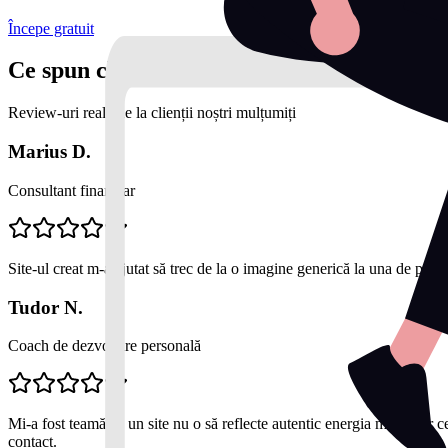
Începe gratuit
Ce spun clienții noștri
Review-uri reale de la clienții noștri mulțumiți
Marius D.
Consultant financiar
Site-ul creat m-a ajutat să trec de la o imagine generică la una de profe
Tudor N.
Coach de dezvoltare personală
Mi-a fost teamă că un site nu o să reflecte autentic energia mea. Dar c
contact.