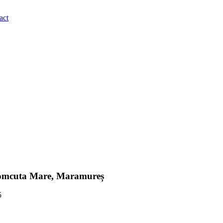
act
n Somcuta Mare, Maramureș
5