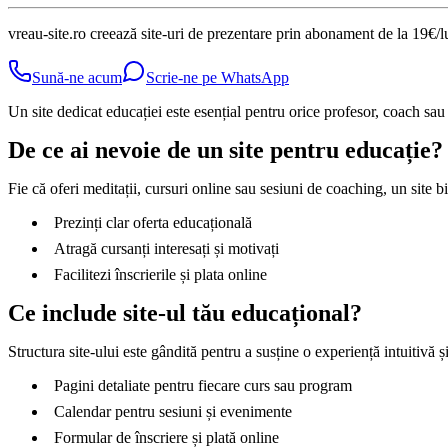
vreau-site.ro creează site-uri de prezentare prin abonament de la 19€/
Sună-ne acum
Scrie-ne pe WhatsApp
Un site dedicat educației este esențial pentru orice profesor, coach sau 
De ce ai nevoie de un site pentru educație?
Fie că oferi meditații, cursuri online sau sesiuni de coaching, un site bi
Prezinți clar oferta educațională
Atragă cursanți interesați și motivați
Facilitezi înscrierile și plata online
Ce include site-ul tău educațional?
Structura site-ului este gândită pentru a susține o experiență intuitivă ș
Pagini detaliate pentru fiecare curs sau program
Calendar pentru sesiuni și evenimente
Formular de înscriere și plată online