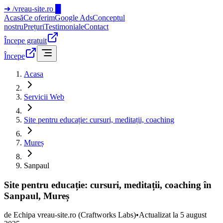
➜
/vreau-site.ro
█
Acasă
Ce oferim
Google Ads
Conceptul
nostru
Prețuri
Testimoniale
Contact
Începe gratuit
Începe
Acasa
Servicii Web
Site pentru educație: cursuri, meditații, coaching
Mureș
Sanpaul
Site pentru educație: cursuri, meditații, coaching în
Sanpaul, Mureș
de
Echipa vreau-site.ro
(Craftworks Labs)
•
Actualizat la
5 august