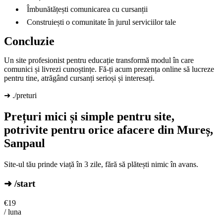
Îmbunătățești comunicarea cu cursanții
Construiești o comunitate în jurul serviciilor tale
Concluzie
Un site profesionist pentru educație transformă modul în care
comunici și livrezi cunoștințe. Fă-ți acum prezența online să lucreze
pentru tine, atrăgând cursanți serioși și interesați.
➜ ./preturi
Prețuri mici și simple pentru site,
potrivite pentru orice afacere din Mureș,
Sanpaul
Site-ul tău prinde viață în 3 zile, fără să plătești nimic în avans.
➜ /start
€
19
/ luna