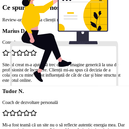
Ce spun clienții noștri
Review-uri reale de la clienții noștri mulțumiți
Marius D.
Consultant financiar
Site-ul creat m-a ajutat să trec de la o imagine generică la una de
profesionist de încredere. Clienții mi-au spus că decizia de a
colabora cu mine a fost influențată de cât de clar și bine structurat
este totul online.
Tudor N.
Coach de dezvoltare personală
Mi-a fost teamă că un site nu o să reflecte autentic energia mea. Dar