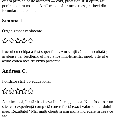
ce am primit e peste așteptări — cald, profesionist și optimizat
perfect pentru mobile. Am început să primesc mesaje direct din
formularul de contact.
Simona I.
Organizator evenimente
Lucrul cu echipa a fost super fluid. Am simțit că sunt ascultată și
înțeleasă, iar feedback-ul meu a fost implementat rapid. Site-ul e
acum cartea mea de vizită preferată.
Andreea C.
Fondator start-up educațional
Am simțit că, în sfârșit, cineva îmi înțelege ideea. Nu a fost doar un
site, ci o experiență completă care reflectă exact valorile brandului
meu. Rezultatul? Mai mulți clienți și mai multă încredere în ceea ce
fac.