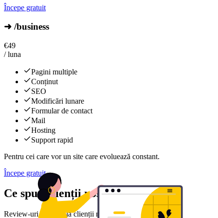
Începe gratuit
➜ /business
€
49
/ luna
Pagini multiple
Conținut
SEO
Modificări lunare
Formular de contact
Mail
Hosting
Support rapid
Pentru cei care vor un site care evoluează constant.
Începe gratuit
Ce spun clienții noștri
Review-uri reale de la clienții noștri mulțumiți