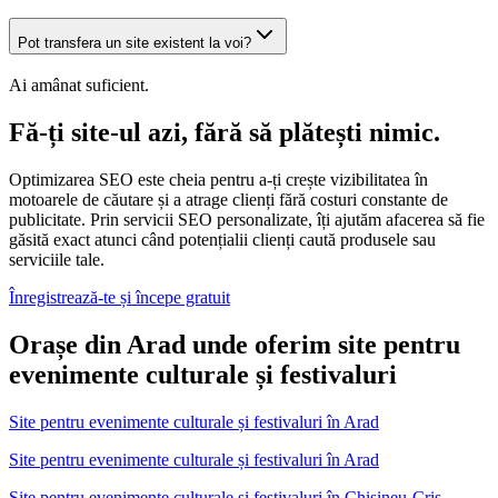
Pot transfera un site existent la voi?
Ai amânat suficient.
Fă-ți site-ul azi, fără să plătești nimic.
Optimizarea SEO este cheia pentru a-ți crește vizibilitatea în
motoarele de căutare și a atrage clienți fără costuri constante de
publicitate. Prin servicii SEO personalizate, îți ajutăm afacerea să fie
găsită exact atunci când potențialii clienți caută produsele sau
serviciile tale.
Înregistrează-te și începe gratuit
Orașe din Arad unde oferim site pentru
evenimente culturale și festivaluri
Site pentru evenimente culturale și festivaluri
în
Arad
Site pentru evenimente culturale și festivaluri în Arad
Site pentru evenimente culturale și festivaluri
în
Chisineu-Cris