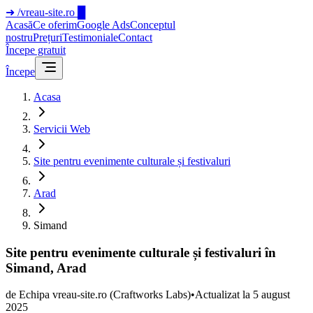
➜
/vreau-site.ro
█
Acasă
Ce oferim
Google Ads
Conceptul
nostru
Prețuri
Testimoniale
Contact
Începe gratuit
Începe
Acasa
Servicii Web
Site pentru evenimente culturale și festivaluri
Arad
Simand
Site pentru evenimente culturale și festivaluri în
Simand, Arad
de
Echipa vreau-site.ro
(Craftworks Labs)
•
Actualizat la
5 august
2025