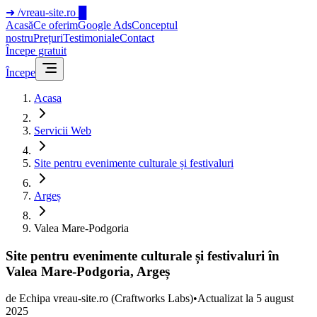
➜
/vreau-site.ro
█
Acasă
Ce oferim
Google Ads
Conceptul
nostru
Prețuri
Testimoniale
Contact
Începe gratuit
Începe
Acasa
Servicii Web
Site pentru evenimente culturale și festivaluri
Argeș
Valea Mare-Podgoria
Site pentru evenimente culturale și festivaluri în
Valea Mare-Podgoria, Argeș
de
Echipa vreau-site.ro
(Craftworks Labs)
•
Actualizat la
5 august
2025