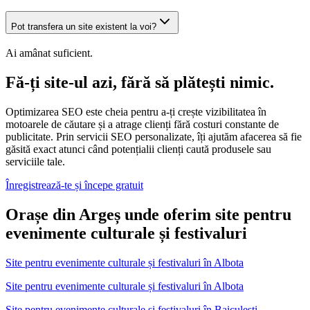
Pot transfera un site existent la voi?
Ai amânat suficient.
Fă-ți site-ul azi, fără să plătești nimic.
Optimizarea SEO este cheia pentru a-ți crește vizibilitatea în
motoarele de căutare și a atrage clienți fără costuri constante de
publicitate. Prin servicii SEO personalizate, îți ajutăm afacerea să fie
găsită exact atunci când potențialii clienți caută produsele sau
serviciile tale.
Înregistrează-te și începe gratuit
Orașe din Argeș unde oferim site pentru
evenimente culturale și festivaluri
Site pentru evenimente culturale și festivaluri
în
Albota
Site pentru evenimente culturale și festivaluri în Albota
Site pentru evenimente culturale și festivaluri
în
Baiculesti