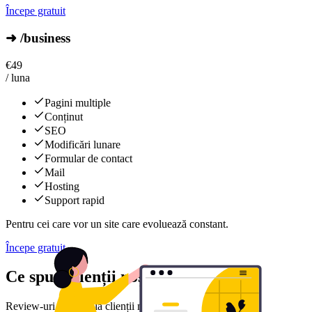
Începe gratuit
➜ /business
€
49
/ luna
Pagini multiple
Conținut
SEO
Modificări lunare
Formular de contact
Mail
Hosting
Support rapid
Pentru cei care vor un site care evoluează constant.
Începe gratuit
Ce spun clienții noștri
Review-uri reale de la clienții noștri mulțumiți