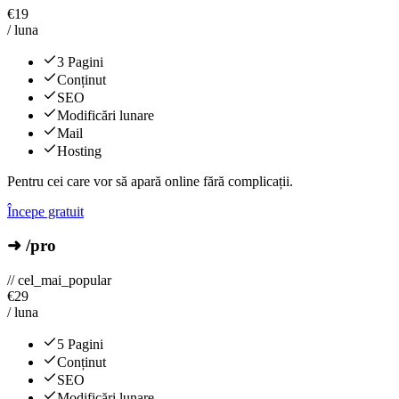
€
19
/ luna
3 Pagini
Conținut
SEO
Modificări lunare
Mail
Hosting
Pentru cei care vor să apară online fără complicații.
Începe gratuit
➜ /pro
// cel_mai_popular
€
29
/ luna
5 Pagini
Conținut
SEO
Modificări lunare