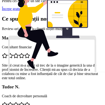
Pentru cei care vor un site care evoluează constant.
Începe gratuit
Ce spun clienții noștri
Review-uri reale de la clienții noștri mulțumiți
Marius D.
Consultant financiar
Site-ul creat m-a ajutat să trec de la o imagine generică la una de
profesionist de încredere. Clienții mi-au spus că decizia de a
colabora cu mine a fost influențată de cât de clar și bine structurat
este totul online.
Tudor N.
Coach de dezvoltare personală