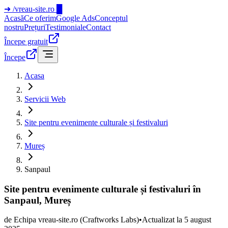
➜
/vreau-site.ro
█
Acasă
Ce oferim
Google Ads
Conceptul
nostru
Prețuri
Testimoniale
Contact
Începe gratuit
Începe
Acasa
Servicii Web
Site pentru evenimente culturale și festivaluri
Mureș
Sanpaul
Site pentru evenimente culturale și festivaluri în
Sanpaul, Mureș
de
Echipa vreau-site.ro
(Craftworks Labs)
•
Actualizat la
5 august