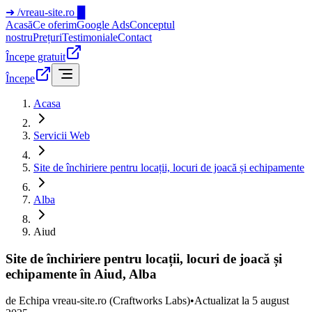
➜
/vreau-site.ro
█
Acasă
Ce oferim
Google Ads
Conceptul
nostru
Prețuri
Testimoniale
Contact
Începe gratuit
Începe
Acasa
Servicii Web
Site de închiriere pentru locații, locuri de joacă și echipamente
Alba
Aiud
Site de închiriere pentru locații, locuri de joacă și
echipamente în Aiud, Alba
de
Echipa vreau-site.ro
(Craftworks Labs)
•
Actualizat la
5 august