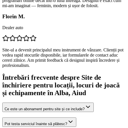
programări online decât într-o lună întreagă. Designul e exact cum
mi-am imaginat — feminin, modern și ușor de folosit.
Florin M.
Dealer auto
Site-ul a devenit principalul meu instrument de vânzare. Clienții pot
vedea rapid stocurile disponibile, iar formularele de contact aduc
cereri zilnice. Am primit feedback că designul inspiră încredere și
profesionalism.
Întrebări frecvente despre
Site de
închiriere pentru locații, locuri de joacă
și echipamente
în Alba
, Aiud
Ce este un abonament pentru site și ce include?
Pot testa serviciul înainte să plătesc?