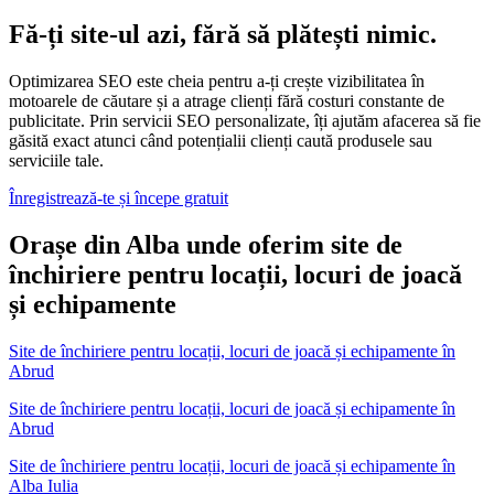
Fă-ți site-ul azi, fără să plătești nimic.
Optimizarea SEO este cheia pentru a-ți crește vizibilitatea în
motoarele de căutare și a atrage clienți fără costuri constante de
publicitate. Prin servicii SEO personalizate, îți ajutăm afacerea să fie
găsită exact atunci când potențialii clienți caută produsele sau
serviciile tale.
Înregistrează-te și începe gratuit
Orașe din Alba unde oferim site de
închiriere pentru locații, locuri de joacă
și echipamente
Site de închiriere pentru locații, locuri de joacă și echipamente
în
Abrud
Site de închiriere pentru locații, locuri de joacă și echipamente în
Abrud
Site de închiriere pentru locații, locuri de joacă și echipamente
în
Alba Iulia