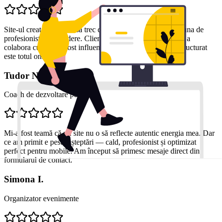
Site-ul creat m-a ajutat să trec de la o imagine generică la una de
profesionist de încredere. Clienții mi-au spus că decizia de a
colabora cu mine a fost influențată de cât de clar și bine structurat
este totul online.
Tudor N.
Coach de dezvoltare personală
Mi-a fost teamă că un site nu o să reflecte autentic energia mea. Dar
ce am primit e peste așteptări — cald, profesionist și optimizat
perfect pentru mobile. Am început să primesc mesaje direct din
formularul de contact.
Simona I.
Organizator evenimente