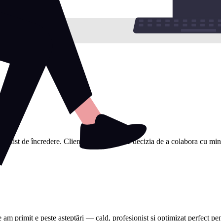
sionist de încredere. Clienții mi-au spus că decizia de a colabora cu mine a
e am primit e peste așteptări — cald, profesionist și optimizat perfect 