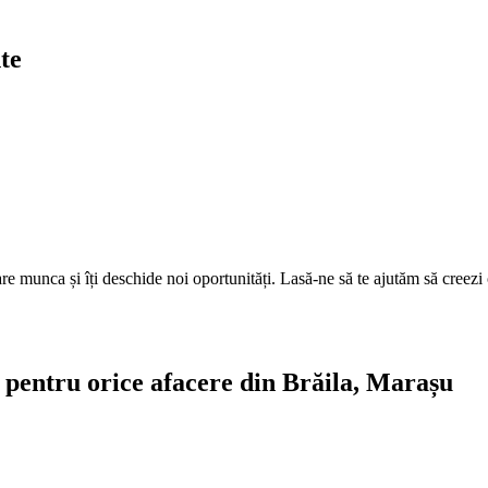
te
 munca și îți deschide noi oportunități. Lasă-ne să te ajutăm să creezi o p
te pentru orice afacere din Brăila, Marașu