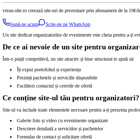
vreau-site.ro creează site-uri de prezentare prin abonament de la 19€/l
Sună-ne acum
Scrie-ne pe WhatsApp
Un site dedicat organizatorilor de evenimente este cheia pentru a-ți evid
De ce ai nevoie de un site pentru organiza
Într-o piață competitivă, un site atractiv și bine structurat te ajută să:
Îți expui portofoliul și experiența
Prezinți pachetele și serviciile disponibile
Facilitezi contactul și cererile de ofertă
Ce conține site-ul tău pentru organizatori?
Site-ul va include toate elementele necesare pentru a-ți prezenta profes
Galerie foto și video cu evenimente organizate
Descriere detaliată a serviciilor și pachetelor
Formular de contact și solicitare ofertă