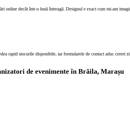
ri online decât într-o lună întreagă. Designul e exact cum mi-am imagi
edea rapid stocurile disponibile, iar formularele de contact aduc cereri z
anizatori de evenimente
în Brăila
, Marașu