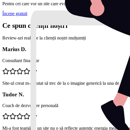
Pentru cei care vor un site care evoluează constant.
Începe gratuit
Ce spun clienții noștri
Review-uri reale de la clienții noștri mulțumiți
Marius D.
Consultant financiar
Site-ul creat m-a ajutat să trec de la o imagine generică la una de profe
Tudor N.
Coach de dezvoltare personală
Mi-a fost teamă că un site nu o să reflecte autentic energia mea. Dar c