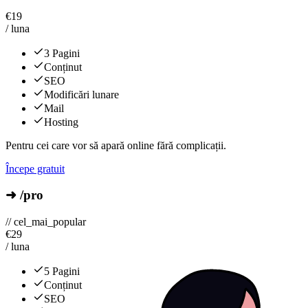
€
19
/ luna
3 Pagini
Conținut
SEO
Modificări lunare
Mail
Hosting
Pentru cei care vor să apară online fără complicații.
Începe gratuit
➜ /pro
// cel_mai_popular
€
29
/ luna
5 Pagini
Conținut
SEO