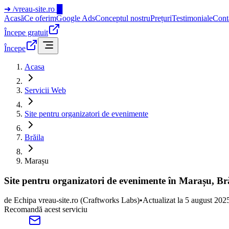
➜
/vreau-site.ro
█
Acasă
Ce oferim
Google Ads
Conceptul nostru
Prețuri
Testimoniale
Cont
Începe gratuit
Începe
Acasa
Servicii Web
Site pentru organizatori de evenimente
Brăila
Marașu
Site pentru organizatori de evenimente în Marașu, Br
de
Echipa vreau-site.ro
(Craftworks Labs)
•
Actualizat la
5 august 202
Recomandă acest serviciu