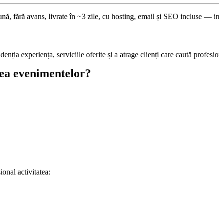
ună, fără avans, livrate în ~3 zile, cu hosting, email și SEO incluse — i
enția experiența, serviciile oferite și a atrage clienți care caută profesi
rea evenimentelor?
ional activitatea: