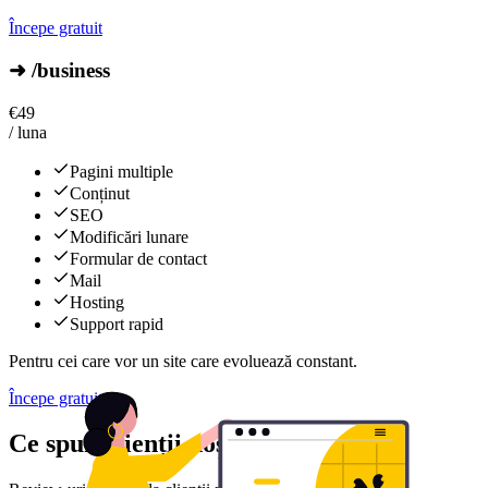
Începe gratuit
➜ /business
€
49
/ luna
Pagini multiple
Conținut
SEO
Modificări lunare
Formular de contact
Mail
Hosting
Support rapid
Pentru cei care vor un site care evoluează constant.
Începe gratuit
Ce spun clienții noștri