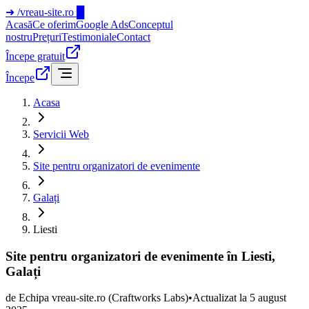
➜
/vreau-site.ro
█
Acasă
Ce oferim
Google Ads
Conceptul
nostru
Prețuri
Testimoniale
Contact
Începe gratuit
Începe
Acasa
Servicii Web
Site pentru organizatori de evenimente
Galați
Liesti
Site pentru organizatori de evenimente în Liesti,
Galați
de
Echipa vreau-site.ro
(Craftworks Labs)
•
Actualizat la
5 august