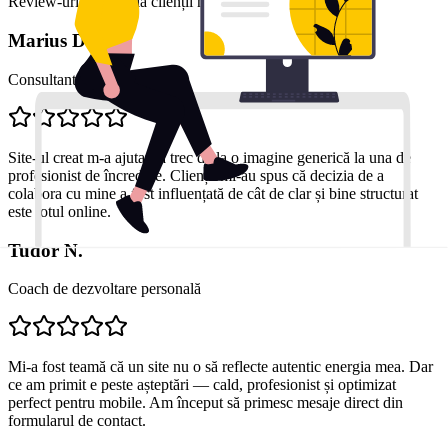
Review-uri reale de la clienții noștri mulțumiți
Marius D.
Consultant financiar
Site-ul creat m-a ajutat să trec de la o imagine generică la una de
profesionist de încredere. Clienții mi-au spus că decizia de a
colabora cu mine a fost influențată de cât de clar și bine structurat
este totul online.
Tudor N.
Coach de dezvoltare personală
Mi-a fost teamă că un site nu o să reflecte autentic energia mea. Dar
ce am primit e peste așteptări — cald, profesionist și optimizat
perfect pentru mobile. Am început să primesc mesaje direct din
formularul de contact.