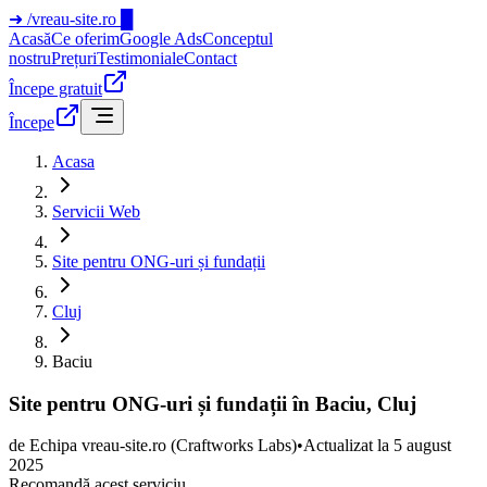
➜
/vreau-site.ro
█
Acasă
Ce oferim
Google Ads
Conceptul
nostru
Prețuri
Testimoniale
Contact
Începe gratuit
Începe
Acasa
Servicii Web
Site pentru ONG-uri și fundații
Cluj
Baciu
Site pentru ONG-uri și fundații în Baciu, Cluj
de
Echipa vreau-site.ro
(Craftworks Labs)
•
Actualizat la
5 august
2025
Recomandă acest serviciu