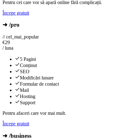
Pentru cei care vor să apară online fără complicații.
Începe gratuit
➜ /pro
// cel_mai_popular
€
29
/ luna
5 Pagini
Conținut
SEO
Modificări lunare
Formular de contact
Mail
Hosting
Support
Pentru afaceri care vor mai mult.
Începe gratuit
➜ /business