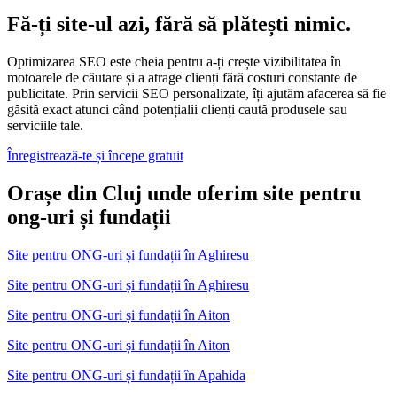
Fă-ți site-ul azi, fără să plătești nimic.
Optimizarea SEO este cheia pentru a-ți crește vizibilitatea în
motoarele de căutare și a atrage clienți fără costuri constante de
publicitate. Prin servicii SEO personalizate, îți ajutăm afacerea să fie
găsită exact atunci când potențialii clienți caută produsele sau
serviciile tale.
Înregistrează-te și începe gratuit
Orașe din Cluj unde oferim site pentru
ong-uri și fundații
Site pentru ONG-uri și fundații
în
Aghiresu
Site pentru ONG-uri și fundații în Aghiresu
Site pentru ONG-uri și fundații
în
Aiton
Site pentru ONG-uri și fundații în Aiton
Site pentru ONG-uri și fundații
în
Apahida