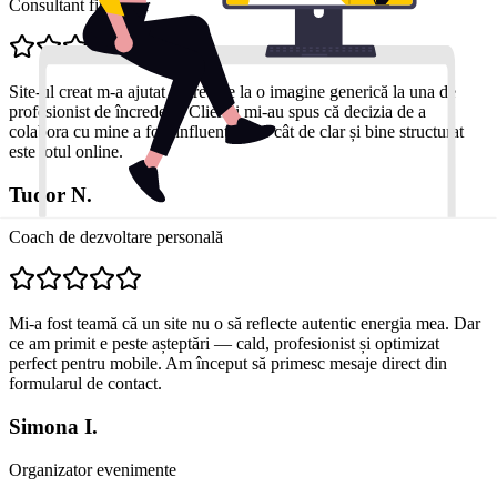
Consultant financiar
Site-ul creat m-a ajutat să trec de la o imagine generică la una de
profesionist de încredere. Clienții mi-au spus că decizia de a
colabora cu mine a fost influențată de cât de clar și bine structurat
este totul online.
Tudor N.
Coach de dezvoltare personală
Mi-a fost teamă că un site nu o să reflecte autentic energia mea. Dar
ce am primit e peste așteptări — cald, profesionist și optimizat
perfect pentru mobile. Am început să primesc mesaje direct din
formularul de contact.
Simona I.
Organizator evenimente