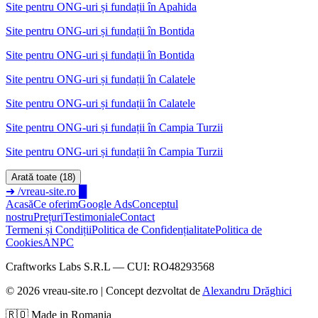
Site pentru ONG-uri și fundații în Apahida
Site pentru ONG-uri și fundații
în
Bontida
Site pentru ONG-uri și fundații în Bontida
Site pentru ONG-uri și fundații
în
Calatele
Site pentru ONG-uri și fundații în Calatele
Site pentru ONG-uri și fundații
în
Campia Turzii
Site pentru ONG-uri și fundații în Campia Turzii
Arată toate (18)
➜
/vreau-site.ro
█
Acasă
Ce oferim
Google Ads
Conceptul
nostru
Prețuri
Testimoniale
Contact
Termeni și Condiții
Politica de Confidențialitate
Politica de
Cookies
ANPC
Craftworks Labs S.R.L — CUI: RO48293568
©
2026
vreau-site.ro | Concept dezvoltat de
Alexandru Drăghici
🇷🇴 Made in Romania