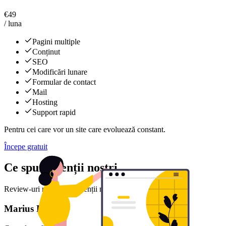
€
49
/ luna
Pagini multiple
Conținut
SEO
Modificări lunare
Formular de contact
Mail
Hosting
Support rapid
Pentru cei care vor un site care evoluează constant.
Începe gratuit
Ce spun clienții noștri
Review-uri reale de la clienții noștri mulțumiți
Marius D.