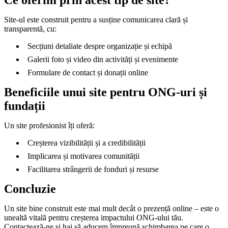
Ce oferim prin acest tip de site?
Site-ul este construit pentru a susține comunicarea clară și
transparentă, cu:
Secțiuni detaliate despre organizație și echipă
Galerii foto și video din activități și evenimente
Formulare de contact și donații online
Beneficiile unui site pentru ONG-uri și
fundații
Un site profesionist îți oferă:
Creșterea vizibilității și a credibilității
Implicarea și motivarea comunității
Facilitarea strângerii de fonduri și resurse
Concluzie
Un site bine construit este mai mult decât o prezență online – este o
unealtă vitală pentru creșterea impactului ONG-ului tău.
Contactează-ne și hai să aducem împreună schimbarea pe care o