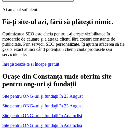
Ai amânat suficient.
Fă-ți site-ul azi, fără să plătești nimic.
Optimizarea SEO este cheia pentru a-ți crește vizibilitatea în
motoarele de căutare și a atrage clienți fără costuri constante de
publicitate. Prin servicii SEO personalizate, îți ajutăm afacerea să fie
găsită exact atunci când potențialii clienți caută produsele sau
serviciile tale.
Înregistrează-te și începe gratuit
Orașe din Constanța unde oferim site
pentru ong-uri și fundații
Site pentru ONG-uri și fundații
în
23 August
Site pentru ONG-uri și fundații în 23 August
Site pentru ONG-uri și fundații
în
Adamclisi
Site pentru ONG-uri și fundații în Adamclisi