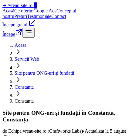
➜
/vreau-site.ro
█
Acasă
Ce oferim
Google Ads
Conceptul
nostru
Prețuri
Testimoniale
Contact
Începe gratuit
Începe
Acasa
Servicii Web
Site pentru ONG-uri și fundații
Constanța
Constanta
Site pentru ONG-uri și fundații în Constanta,
Constanța
de
Echipa vreau-site.ro
(Craftworks Labs)
•
Actualizat la
5 august