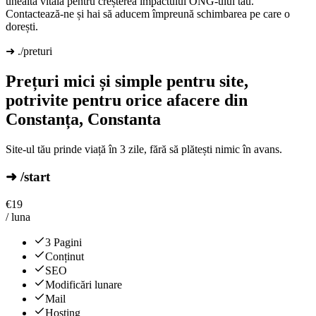
unealtă vitală pentru creșterea impactului ONG-ului tău.
Contactează-ne și hai să aducem împreună schimbarea pe care o
dorești.
➜ ./preturi
Prețuri mici și simple pentru site,
potrivite pentru orice afacere din
Constanța, Constanta
Site-ul tău prinde viață în 3 zile, fără să plătești nimic în avans.
➜ /start
€
19
/ luna
3 Pagini
Conținut
SEO
Modificări lunare
Mail
Hosting