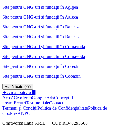
Site pentru ONG-uri și fundații
în
Agigea
Site pentru ONG-uri și fundații în Agigea
Site pentru ONG-uri și fundații
în
Baneasa
Site pentru ONG-uri și fundații în Baneasa
Site pentru ONG-uri și fundații
în
Cernavoda
Site pentru ONG-uri și fundații în Cernavoda
Site pentru ONG-uri și fundații
în
Cobadin
Site pentru ONG-uri și fundații în Cobadin
Arată toate (27)
➜
/vreau-site.ro
█
Acasă
Ce oferim
Google Ads
Conceptul
nostru
Prețuri
Testimoniale
Contact
Termeni și Condiții
Politica de Confidențialitate
Politica de
Cookies
ANPC
Craftworks Labs S.R.L — CUI: RO48293568