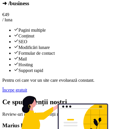
➜ /business
€
49
/ luna
Pagini multiple
Conținut
SEO
Modificări lunare
Formular de contact
Mail
Hosting
Support rapid
Pentru cei care vor un site care evoluează constant.
Începe gratuit
Ce spun clienții noștri
Review-uri reale de la clienții noștri mulțumiți
Marius D.