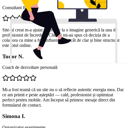
Consultant financiar
Site-ul creat m-a ajutat să trec de la o imagine generică la una de
profesionist de încredere. Clienții mi-au spus că decizia de a
colabora cu mine a fost influențată de cât de clar și bine structurat
este totul online.
Tudor N.
Coach de dezvoltare personală
Mi-a fost teamă că un site nu o să reflecte autentic energia mea. Dar
ce am primit e peste așteptări — cald, profesionist și optimizat
perfect pentru mobile. Am început să primesc mesaje direct din
formularul de contact.
Simona I.
Organizator evenimente