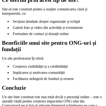
Ce oferim prin acest tip de site?
Site-ul este construit pentru a susține comunicarea clară și
transparentă, cu:
Secțiuni detaliate despre organizație și echipă
Galerii foto și video din activități și evenimente
Formulare de contact și donații online
Beneficiile unui site pentru ONG-uri și
fundații
Un site profesionist îți oferă:
Creșterea vizibilității și a credibilității
Implicarea și motivarea comunității
Facilitarea strângerii de fonduri și resurse
Concluzie
Un site bine construit este mai mult decât o prezență online – este o
unealtă vitală pentru creșterea impactului ONG-ului tău.
Contactează-ne și hai să aducem împreună schimbarea pe care o