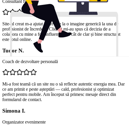
Consultant financiar
Site-ul creat m-a ajutat să trec de la o imagine generică la una de
profesionist de încredere. Clienții mi-au spus că decizia de a
colabora cu mine a fost influențată de cât de clar și bine structurat
este totul online.
Tudor N.
Coach de dezvoltare personală
Mi-a fost teamă că un site nu o să reflecte autentic energia mea. Dar
ce am primit e peste așteptări — cald, profesionist și optimizat
perfect pentru mobile. Am început să primesc mesaje direct din
formularul de contact.
Simona I.
Organizator evenimente