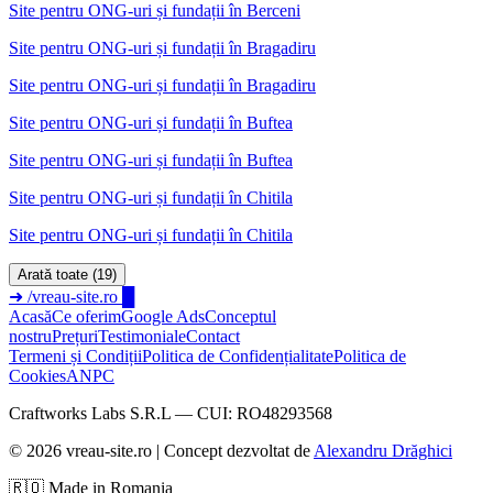
Site pentru ONG-uri și fundații în Berceni
Site pentru ONG-uri și fundații
în
Bragadiru
Site pentru ONG-uri și fundații în Bragadiru
Site pentru ONG-uri și fundații
în
Buftea
Site pentru ONG-uri și fundații în Buftea
Site pentru ONG-uri și fundații
în
Chitila
Site pentru ONG-uri și fundații în Chitila
Arată toate (19)
➜
/vreau-site.ro
█
Acasă
Ce oferim
Google Ads
Conceptul
nostru
Prețuri
Testimoniale
Contact
Termeni și Condiții
Politica de Confidențialitate
Politica de
Cookies
ANPC
Craftworks Labs S.R.L — CUI: RO48293568
©
2026
vreau-site.ro | Concept dezvoltat de
Alexandru Drăghici
🇷🇴 Made in Romania