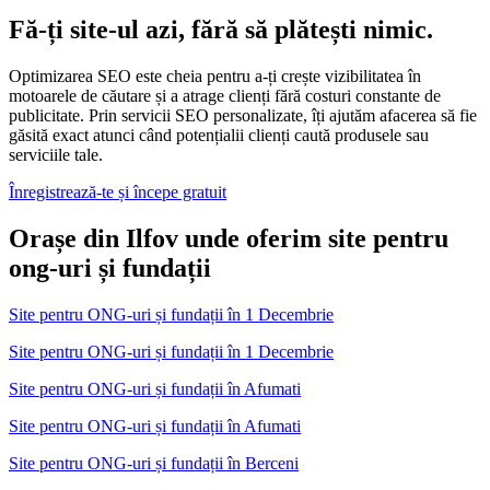
Fă-ți site-ul azi, fără să plătești nimic.
Optimizarea SEO este cheia pentru a-ți crește vizibilitatea în
motoarele de căutare și a atrage clienți fără costuri constante de
publicitate. Prin servicii SEO personalizate, îți ajutăm afacerea să fie
găsită exact atunci când potențialii clienți caută produsele sau
serviciile tale.
Înregistrează-te și începe gratuit
Orașe din Ilfov unde oferim site pentru
ong-uri și fundații
Site pentru ONG-uri și fundații
în
1 Decembrie
Site pentru ONG-uri și fundații în 1 Decembrie
Site pentru ONG-uri și fundații
în
Afumati
Site pentru ONG-uri și fundații în Afumati
Site pentru ONG-uri și fundații
în
Berceni