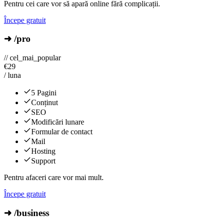
Pentru cei care vor să apară online fără complicații.
Începe gratuit
➜ /pro
// cel_mai_popular
€
29
/ luna
5 Pagini
Conținut
SEO
Modificări lunare
Formular de contact
Mail
Hosting
Support
Pentru afaceri care vor mai mult.
Începe gratuit
➜ /business