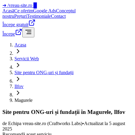
➜
/vreau-site.ro
█
Acasă
Ce oferim
Google Ads
Conceptul
nostru
Prețuri
Testimoniale
Contact
Începe gratuit
Începe
Acasa
Servicii Web
Site pentru ONG-uri și fundații
Ilfov
Magurele
Site pentru ONG-uri și fundații în Magurele, Ilfov
de
Echipa vreau-site.ro
(Craftworks Labs)
•
Actualizat la
5 august
2025
Recomandă acest serviciu