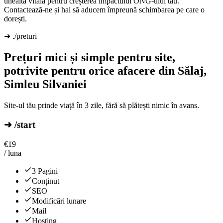
unealtă vitală pentru creșterea impactului ONG-ului tău.
Contactează-ne și hai să aducem împreună schimbarea pe care o
dorești.
➜ ./preturi
Prețuri mici și simple pentru site,
potrivite pentru orice afacere din Sălaj,
Simleu Silvaniei
Site-ul tău prinde viață în 3 zile, fără să plătești nimic în avans.
➜ /start
€
19
/ luna
3 Pagini
Conținut
SEO
Modificări lunare
Mail
Hosting