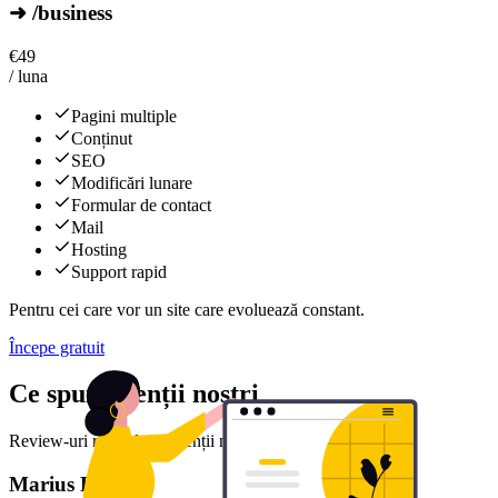
➜ /business
€
49
/ luna
Pagini multiple
Conținut
SEO
Modificări lunare
Formular de contact
Mail
Hosting
Support rapid
Pentru cei care vor un site care evoluează constant.
Începe gratuit
Ce spun clienții noștri
Review-uri reale de la clienții noștri mulțumiți
Marius D.