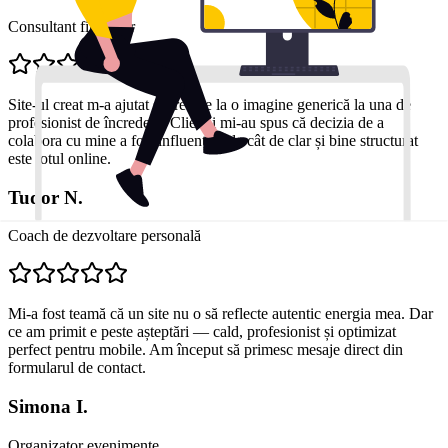
Consultant financiar
Site-ul creat m-a ajutat să trec de la o imagine generică la una de
profesionist de încredere. Clienții mi-au spus că decizia de a
colabora cu mine a fost influențată de cât de clar și bine structurat
este totul online.
Tudor N.
Coach de dezvoltare personală
Mi-a fost teamă că un site nu o să reflecte autentic energia mea. Dar
ce am primit e peste așteptări — cald, profesionist și optimizat
perfect pentru mobile. Am început să primesc mesaje direct din
formularul de contact.
Simona I.
Organizator evenimente