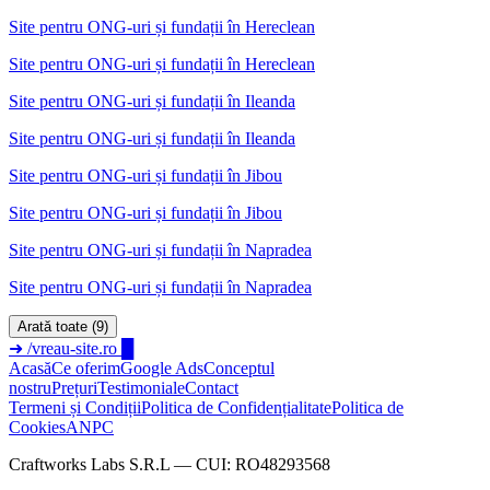
Site pentru ONG-uri și fundații
în
Hereclean
Site pentru ONG-uri și fundații în Hereclean
Site pentru ONG-uri și fundații
în
Ileanda
Site pentru ONG-uri și fundații în Ileanda
Site pentru ONG-uri și fundații
în
Jibou
Site pentru ONG-uri și fundații în Jibou
Site pentru ONG-uri și fundații
în
Napradea
Site pentru ONG-uri și fundații în Napradea
Arată toate (9)
➜
/vreau-site.ro
█
Acasă
Ce oferim
Google Ads
Conceptul
nostru
Prețuri
Testimoniale
Contact
Termeni și Condiții
Politica de Confidențialitate
Politica de
Cookies
ANPC
Craftworks Labs S.R.L — CUI: RO48293568