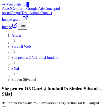
➜
/vreau-site.ro
█
Acasă
Ce oferim
Google Ads
Conceptul
nostru
Prețuri
Testimoniale
Contact
Începe gratuit
Începe
Acasa
Servicii Web
Site pentru ONG-uri și fundații
Sălaj
Simleu Silvaniei
Site pentru ONG-uri și fundații în Simleu Silvaniei,
Sălaj
de
Echipa vreau-site.ro
(Craftworks Labs)
•
Actualizat la
5 august