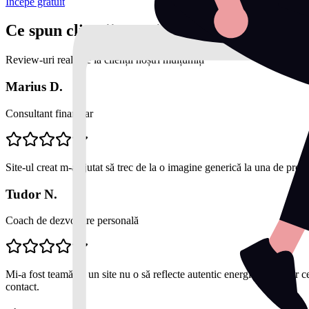
Începe gratuit
Ce spun clienții noștri
Review-uri reale de la clienții noștri mulțumiți
Marius D.
Consultant financiar
Site-ul creat m-a ajutat să trec de la o imagine generică la una de profe
Tudor N.
Coach de dezvoltare personală
Mi-a fost teamă că un site nu o să reflecte autentic energia mea. Dar c
contact.