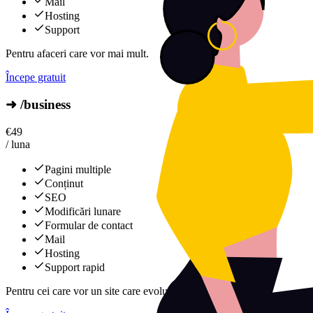
Mail
Hosting
Support
Pentru afaceri care vor mai mult.
Începe gratuit
➜ /business
€
49
/ luna
Pagini multiple
Conținut
SEO
Modificări lunare
Formular de contact
Mail
Hosting
Support rapid
Pentru cei care vor un site care evoluează constant.