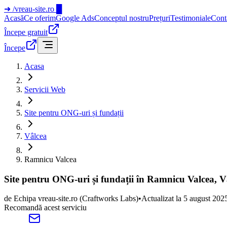
➜
/vreau-site.ro
█
Acasă
Ce oferim
Google Ads
Conceptul nostru
Prețuri
Testimoniale
Cont
Începe gratuit
Începe
Acasa
Servicii Web
Site pentru ONG-uri și fundații
Vâlcea
Ramnicu Valcea
Site pentru ONG-uri și fundații în Ramnicu Valcea, V
de
Echipa vreau-site.ro
(Craftworks Labs)
•
Actualizat la
5 august 202
Recomandă acest serviciu