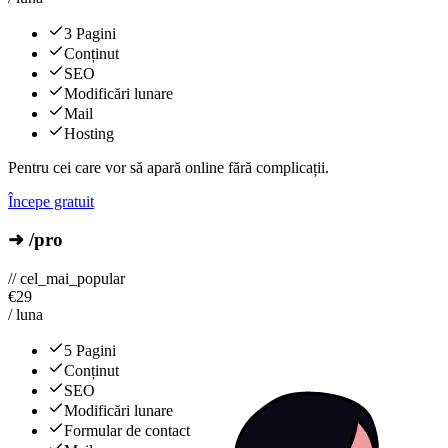
3 Pagini
Conținut
SEO
Modificări lunare
Mail
Hosting
Pentru cei care vor să apară online fără complicații.
Începe gratuit
➜ /pro
// cel_mai_popular
€
29
/ luna
5 Pagini
Conținut
SEO
Modificări lunare
Formular de contact