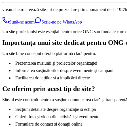
vreau-site.ro creează site-uri de prezentare prin abonament de la 19€/
Sună-ne acum
Scrie-ne pe WhatsApp
Un site profesionist este esențial pentru orice ONG sau fundație care do
Importanța unui site dedicat pentru ONG-ur
Un site bine conceput oferă o platformă clară pentru:
Prezentarea misiunii și proiectelor organizației
Informarea susținătorilor despre evenimente și campanii
Facilitarea donațiilor și a implicării directe
Ce oferim prin acest tip de site?
Site-ul este construit pentru a susține comunicarea clară și transparentă
Secțiuni detaliate despre organizație și echipă
Galerii foto și video din activități și evenimente
Formulare de contact și donații online