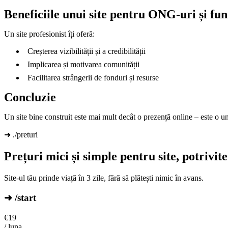
Beneficiile unui site pentru ONG-uri și fun
Un site profesionist îți oferă:
Creșterea vizibilității și a credibilității
Implicarea și motivarea comunității
Facilitarea strângerii de fonduri și resurse
Concluzie
Un site bine construit este mai mult decât o prezență online – este o 
➜ ./preturi
Prețuri mici și simple pentru site, potrivi
Site-ul tău prinde viață în 3 zile, fără să plătești nimic în avans.
➜ /start
€
19
/ luna