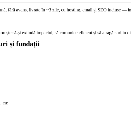
lună, fără avans, livrate în ~3 zile, cu hosting, email și SEO incluse — 
rește să-și extindă impactul, să comunice eficient și să atragă sprijin di
i și fundații
, cu: