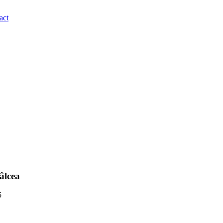
act
âlcea
5