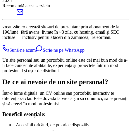
2025
Recomandă acest serviciu
vreau-site.ro creează site-uri de prezentare prin abonament de la
19€/lună, fără avans, livrate în ~3 zile, cu hosting, email și SEO
incluse — inclusiv pentru afaceri din Zimnicea, Teleorman.
Sună-ne acum
Scrie-ne pe WhatsApp
Un site personal sau un portofoliu online este cel mai bun mod de a-
ți face cunoscute abilitățile, experiența și proiectele într-un mod
profesional și ușor de distribuit.
De ce ai nevoie de un site personal?
Într-o lume digitală, un CV online sau portofoliu interactiv te
diferențiază clar. Este dovada ta vie că știi să comunici, să te prezinți
și să creezi în mod profesionist.
Beneficii esențiale:
Accesibil oricând, de pe orice dispozitiv