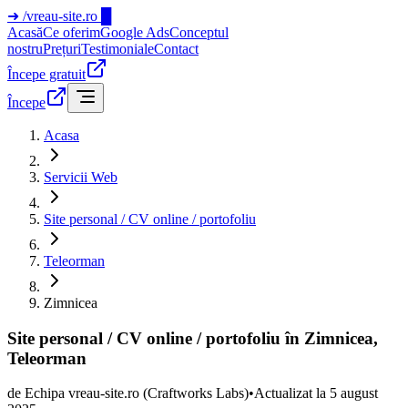
➜
/vreau-site.ro
█
Acasă
Ce oferim
Google Ads
Conceptul
nostru
Prețuri
Testimoniale
Contact
Începe gratuit
Începe
Acasa
Servicii Web
Site personal / CV online / portofoliu
Teleorman
Zimnicea
Site personal / CV online / portofoliu în Zimnicea,
Teleorman
de
Echipa vreau-site.ro
(Craftworks Labs)
•
Actualizat la
5 august