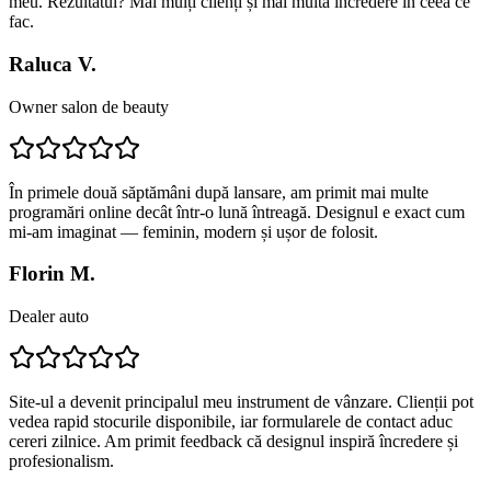
meu. Rezultatul? Mai mulți clienți și mai multă încredere în ceea ce
fac.
Raluca V.
Owner salon de beauty
În primele două săptămâni după lansare, am primit mai multe
programări online decât într-o lună întreagă. Designul e exact cum
mi-am imaginat — feminin, modern și ușor de folosit.
Florin M.
Dealer auto
Site-ul a devenit principalul meu instrument de vânzare. Clienții pot
vedea rapid stocurile disponibile, iar formularele de contact aduc
cereri zilnice. Am primit feedback că designul inspiră încredere și
profesionalism.