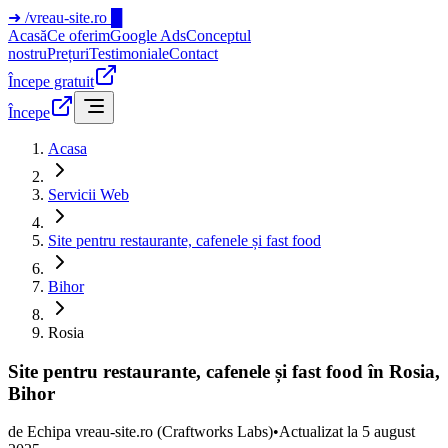
➜
/vreau-site.ro
█
Acasă
Ce oferim
Google Ads
Conceptul
nostru
Prețuri
Testimoniale
Contact
Începe gratuit
Începe
Acasa
Servicii Web
Site pentru restaurante, cafenele și fast food
Bihor
Rosia
Site pentru restaurante, cafenele și fast food în Rosia,
Bihor
de
Echipa vreau-site.ro
(Craftworks Labs)
•
Actualizat la
5 august