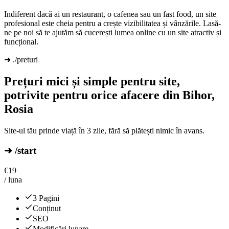
Indiferent dacă ai un restaurant, o cafenea sau un fast food, un site
profesional este cheia pentru a crește vizibilitatea și vânzările. Lasă-
ne pe noi să te ajutăm să cucerești lumea online cu un site atractiv și
funcțional.
➜ ./preturi
Prețuri mici și simple pentru site,
potrivite pentru orice afacere din Bihor,
Rosia
Site-ul tău prinde viață în 3 zile, fără să plătești nimic în avans.
➜ /start
€
19
/ luna
3 Pagini
Conținut
SEO
Modificări lunare