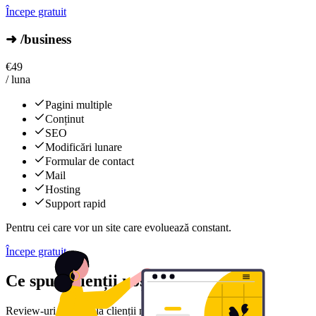
Începe gratuit
➜ /business
€
49
/ luna
Pagini multiple
Conținut
SEO
Modificări lunare
Formular de contact
Mail
Hosting
Support rapid
Pentru cei care vor un site care evoluează constant.
Începe gratuit
Ce spun clienții noștri
Review-uri reale de la clienții noștri mulțumiți