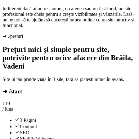
Indiferent dacă ai un restaurant, o cafenea sau un fast food, un site
profesional este cheia pentru a crește vizibilitatea și vânzările. Lasă-
ne pe noi să te ajutăm să cucerești lumea online cu un site atractiv și
funcțional.
➜ ./preturi
Prețuri mici și simple pentru site,
potrivite pentru orice afacere din Brăila,
Vadeni
Site-ul tău prinde viață în 3 zile, fără să plătești nimic în avans.
➜ /start
€
19
/ luna
3 Pagini
Conținut
SEO
Modificări lunare