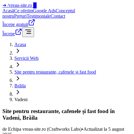
➜
/vreau-site.ro
█
Acasă
Ce oferim
Google Ads
Conceptul
nostru
Prețuri
Testimoniale
Contact
Începe gratuit
Începe
Acasa
Servicii Web
Site pentru restaurante, cafenele și fast food
Brăila
Vadeni
Site pentru restaurante, cafenele și fast food în
Vadeni, Brăila
de
Echipa vreau-site.ro
(Craftworks Labs)
•
Actualizat la
5 august