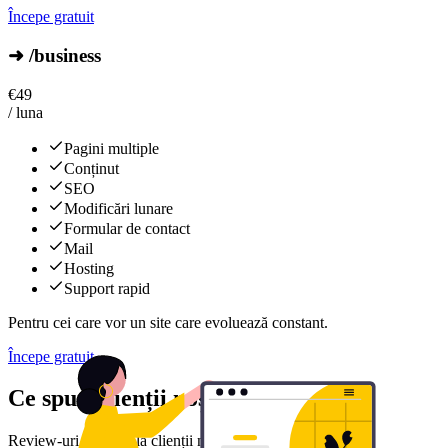
Începe gratuit
➜ /business
€
49
/ luna
Pagini multiple
Conținut
SEO
Modificări lunare
Formular de contact
Mail
Hosting
Support rapid
Pentru cei care vor un site care evoluează constant.
Începe gratuit
Ce spun clienții noștri
Review-uri reale de la clienții noștri mulțumiți