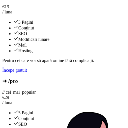
€
19
/ luna
3 Pagini
Conținut
SEO
Modificări lunare
Mail
Hosting
Pentru cei care vor să apară online fără complicații.
Începe gratuit
➜ /pro
// cel_mai_popular
€
29
/ luna
5 Pagini
Conținut
SEO