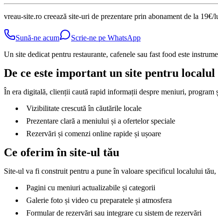
vreau-site.ro creează site-uri de prezentare prin abonament de la 19€/l
Sună-ne acum
Scrie-ne pe WhatsApp
Un site dedicat pentru restaurante, cafenele sau fast food este instrumen
De ce este important un site pentru localul
În era digitală, clienții caută rapid informații despre meniuri, program și
Vizibilitate crescută în căutările locale
Prezentare clară a meniului și a ofertelor speciale
Rezervări și comenzi online rapide și ușoare
Ce oferim în site-ul tău
Site-ul va fi construit pentru a pune în valoare specificul localului tău,
Pagini cu meniuri actualizabile și categorii
Galerie foto și video cu preparatele și atmosfera
Formular de rezervări sau integrare cu sistem de rezervări