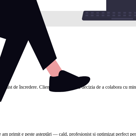
sionist de încredere. Clienții mi-au spus că decizia de a colabora cu mine a
e am primit e peste așteptări — cald, profesionist și optimizat perfect 