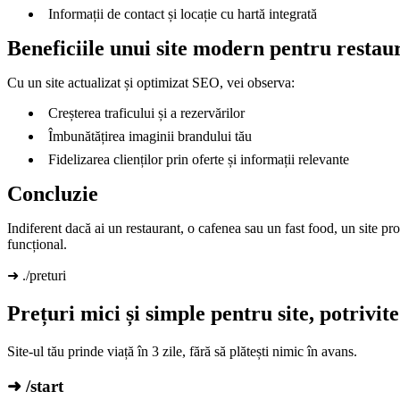
Informații de contact și locație cu hartă integrată
Beneficiile unui site modern pentru restau
Cu un site actualizat și optimizat SEO, vei observa:
Creșterea traficului și a rezervărilor
Îmbunătățirea imaginii brandului tău
Fidelizarea clienților prin oferte și informații relevante
Concluzie
Indiferent dacă ai un restaurant, o cafenea sau un fast food, un site pro
funcțional.
➜ ./preturi
Prețuri mici și simple pentru site, potrivi
Site-ul tău prinde viață în 3 zile, fără să plătești nimic în avans.
➜ /start