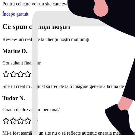
Pentru cei care vor un site care evoluează constant.
Începe gratuit
Ce spun clienții noștri
Review-uri reale de la clienții noștri mulțumiți
Marius D.
Consultant financiar
Site-ul creat m-a ajutat să trec de la o imagine generică la una de profe
Tudor N.
Coach de dezvoltare personală
Mi-a fost teamă că un site nu o să reflecte autentic energia mea. Dar c