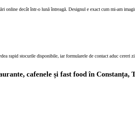
ri online decât într-o lună întreagă. Designul e exact cum mi-am imagi
edea rapid stocurile disponibile, iar formularele de contact aduc cereri z
aurante, cafenele și fast food
în Constanța
, 