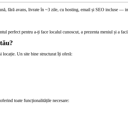
ună, fără avans, livrate în ~3 zile, cu hosting, email și SEO incluse — i
tul perfect pentru a-ți face localul cunoscut, a prezenta meniul și a faci
 tău?
 locație. Un site bine structurat îți oferă:
 oferind toate funcționalitățile necesare: