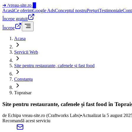
➜
/vreau-site.ro
█
Acasă
Ce oferim
Google Ads
Conceptul nostru
Prețuri
Testimoniale
Cont
Începe gratuit
Începe
Acasa
Servicii Web
Site pentru restaurante, cafenele și fast food
Constanța
Topraisar
Site pentru restaurante, cafenele și fast food în Topra
de
Echipa vreau-site.ro
(Craftworks Labs)
•
Actualizat la
5 august 202
Recomandă acest serviciu