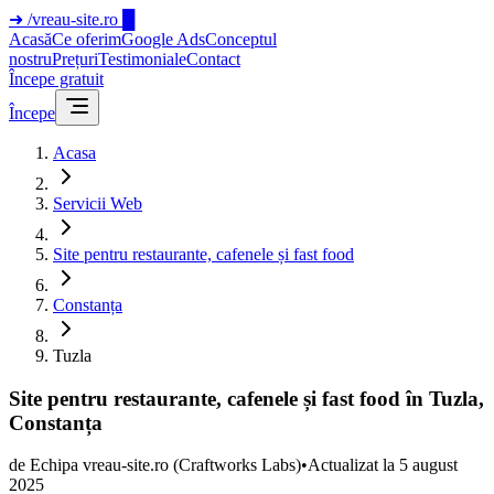
➜
/vreau-site.ro
█
Acasă
Ce oferim
Google Ads
Conceptul
nostru
Prețuri
Testimoniale
Contact
Începe gratuit
Începe
Acasa
Servicii Web
Site pentru restaurante, cafenele și fast food
Constanța
Tuzla
Site pentru restaurante, cafenele și fast food în Tuzla,
Constanța
de
Echipa vreau-site.ro
(Craftworks Labs)
•
Actualizat la
5 august
2025