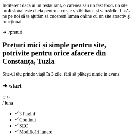
Indiferent dacă ai un restaurant, o cafenea sau un fast food, un site
profesional este cheia pentru a crește vizibilitatea și vânzările. Lasă-
ne pe noi să te ajutăm să cucerești lumea online cu un site atractiv și
funcțional.
➜ ./preturi
Prețuri mici și simple pentru site,
potrivite pentru orice afacere din
Constanța, Tuzla
Site-ul tău prinde viață în 3 zile, fără să plătești nimic în avans.
➜ /start
€
19
/ luna
3 Pagini
Conținut
SEO
Modificări lunare