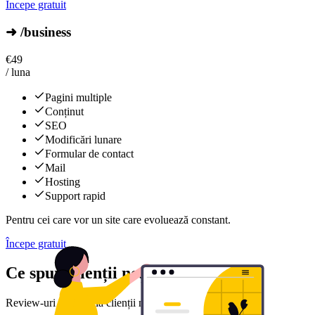
Începe gratuit
➜ /business
€
49
/ luna
Pagini multiple
Conținut
SEO
Modificări lunare
Formular de contact
Mail
Hosting
Support rapid
Pentru cei care vor un site care evoluează constant.
Începe gratuit
Ce spun clienții noștri
Review-uri reale de la clienții noștri mulțumiți