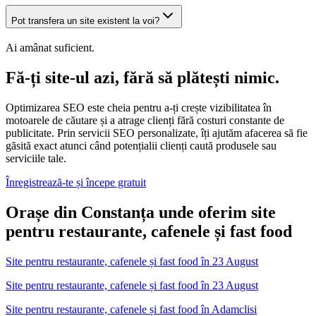
Pot transfera un site existent la voi?
Ai amânat suficient.
Fă-ți site-ul azi, fără să plătești nimic.
Optimizarea SEO este cheia pentru a-ți crește vizibilitatea în
motoarele de căutare și a atrage clienți fără costuri constante de
publicitate. Prin servicii SEO personalizate, îți ajutăm afacerea să fie
găsită exact atunci când potențialii clienți caută produsele sau
serviciile tale.
Înregistrează-te și începe gratuit
Orașe din Constanța unde oferim site
pentru restaurante, cafenele și fast food
Site pentru restaurante, cafenele și fast food
în
23 August
Site pentru restaurante, cafenele și fast food în 23 August
Site pentru restaurante, cafenele și fast food
în
Adamclisi