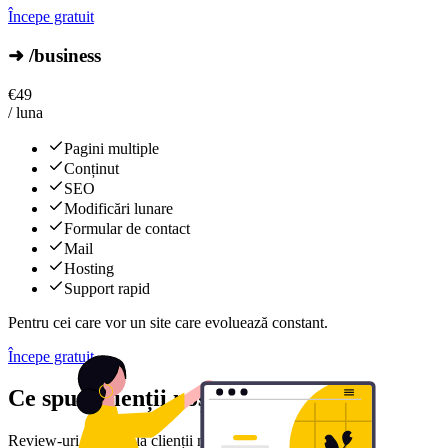
Începe gratuit
➜ /business
€
49
/ luna
Pagini multiple
Conținut
SEO
Modificări lunare
Formular de contact
Mail
Hosting
Support rapid
Pentru cei care vor un site care evoluează constant.
Începe gratuit
Ce spun clienții noștri
Review-uri reale de la clienții noștri mulțumiți