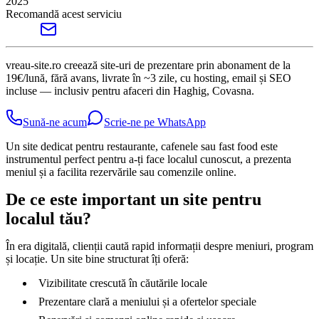
2025
Recomandă acest serviciu
vreau-site.ro creează site-uri de prezentare prin abonament de la
19€/lună, fără avans, livrate în ~3 zile, cu hosting, email și SEO
incluse — inclusiv pentru afaceri din Haghig, Covasna.
Sună-ne acum
Scrie-ne pe WhatsApp
Un site dedicat pentru restaurante, cafenele sau fast food este
instrumentul perfect pentru a-ți face localul cunoscut, a prezenta
meniul și a facilita rezervările sau comenzile online.
De ce este important un site pentru
localul tău?
În era digitală, clienții caută rapid informații despre meniuri, program
și locație. Un site bine structurat îți oferă:
Vizibilitate crescută în căutările locale
Prezentare clară a meniului și a ofertelor speciale