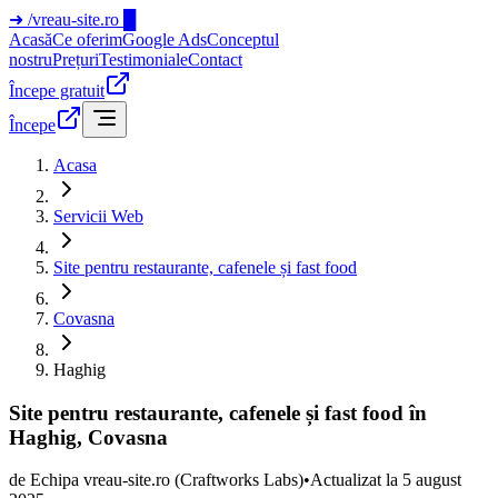
➜
/vreau-site.ro
█
Acasă
Ce oferim
Google Ads
Conceptul
nostru
Prețuri
Testimoniale
Contact
Începe gratuit
Începe
Acasa
Servicii Web
Site pentru restaurante, cafenele și fast food
Covasna
Haghig
Site pentru restaurante, cafenele și fast food în
Haghig, Covasna
de
Echipa vreau-site.ro
(Craftworks Labs)
•
Actualizat la
5 august