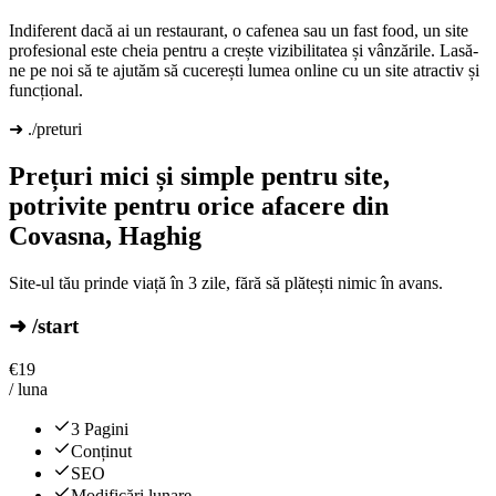
Indiferent dacă ai un restaurant, o cafenea sau un fast food, un site
profesional este cheia pentru a crește vizibilitatea și vânzările. Lasă-
ne pe noi să te ajutăm să cucerești lumea online cu un site atractiv și
funcțional.
➜ ./preturi
Prețuri mici și simple pentru site,
potrivite pentru orice afacere din
Covasna, Haghig
Site-ul tău prinde viață în 3 zile, fără să plătești nimic în avans.
➜ /start
€
19
/ luna
3 Pagini
Conținut
SEO
Modificări lunare