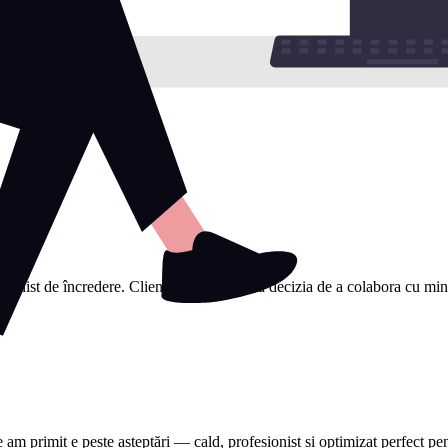
sionist de încredere. Clienții mi-au spus că decizia de a colabora cu mine a
e am primit e peste așteptări — cald, profesionist și optimizat perfect 