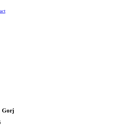
act
, Gorj
5