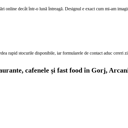
ri online decât într-o lună întreagă. Designul e exact cum mi-am imagi
edea rapid stocurile disponibile, iar formularele de contact aduc cereri z
aurante, cafenele și fast food
în Gorj
, Arcan