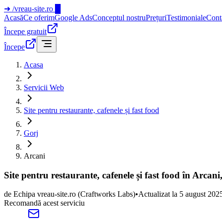
➜
/vreau-site.ro
█
Acasă
Ce oferim
Google Ads
Conceptul nostru
Prețuri
Testimoniale
Cont
Începe gratuit
Începe
Acasa
Servicii Web
Site pentru restaurante, cafenele și fast food
Gorj
Arcani
Site pentru restaurante, cafenele și fast food în Arcani
de
Echipa vreau-site.ro
(Craftworks Labs)
•
Actualizat la
5 august 202
Recomandă acest serviciu