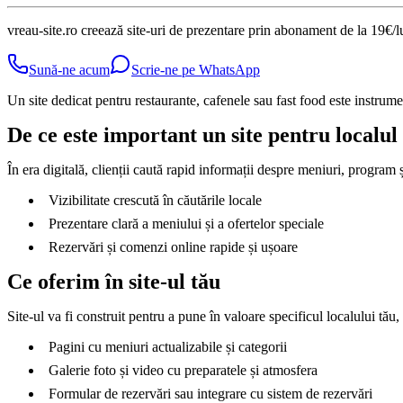
vreau-site.ro creează site-uri de prezentare prin abonament de la 19€/l
Sună-ne acum
Scrie-ne pe WhatsApp
Un site dedicat pentru restaurante, cafenele sau fast food este instrumen
De ce este important un site pentru localul
În era digitală, clienții caută rapid informații despre meniuri, program și
Vizibilitate crescută în căutările locale
Prezentare clară a meniului și a ofertelor speciale
Rezervări și comenzi online rapide și ușoare
Ce oferim în site-ul tău
Site-ul va fi construit pentru a pune în valoare specificul localului tău,
Pagini cu meniuri actualizabile și categorii
Galerie foto și video cu preparatele și atmosfera
Formular de rezervări sau integrare cu sistem de rezervări