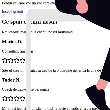
Pentru cei care vor un site care evoluează constant.
Începe gratuit
Ce spun clienții noștri
Review-uri reale de la clienții noștri mulțumiți
Marius D.
Consultant financiar
Site-ul creat m-a ajutat să trec de la o imagine generică la una de profe
Tudor N.
Coach de dezvoltare personală
Mi-a fost teamă că un site nu o să reflecte autentic energia mea. Dar c