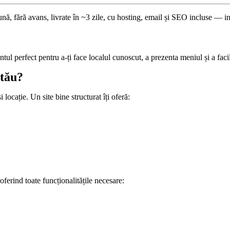
ună, fără avans, livrate în ~3 zile, cu hosting, email și SEO incluse — i
tul perfect pentru a-ți face localul cunoscut, a prezenta meniul și a faci
 tău?
 locație. Un site bine structurat îți oferă:
 oferind toate funcționalitățile necesare: