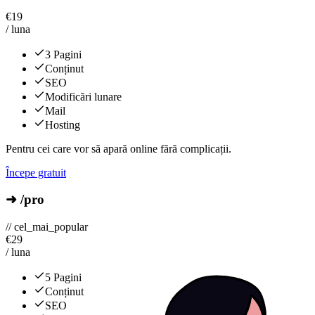
€
19
/ luna
3 Pagini
Conținut
SEO
Modificări lunare
Mail
Hosting
Pentru cei care vor să apară online fără complicații.
Începe gratuit
➜ /pro
// cel_mai_popular
€
29
/ luna
5 Pagini
Conținut
SEO