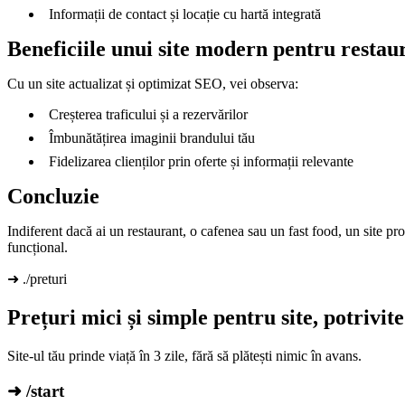
Informații de contact și locație cu hartă integrată
Beneficiile unui site modern pentru restau
Cu un site actualizat și optimizat SEO, vei observa:
Creșterea traficului și a rezervărilor
Îmbunătățirea imaginii brandului tău
Fidelizarea clienților prin oferte și informații relevante
Concluzie
Indiferent dacă ai un restaurant, o cafenea sau un fast food, un site pro
funcțional.
➜ ./preturi
Prețuri mici și simple pentru site, potrivi
Site-ul tău prinde viață în 3 zile, fără să plătești nimic în avans.
➜ /start