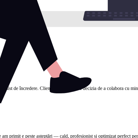
sionist de încredere. Clienții mi-au spus că decizia de a colabora cu mine a
e am primit e peste așteptări — cald, profesionist și optimizat perfect 