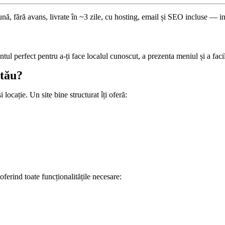
nă, fără avans, livrate în ~3 zile, cu hosting, email și SEO incluse — in
tul perfect pentru a-ți face localul cunoscut, a prezenta meniul și a faci
 tău?
 locație. Un site bine structurat îți oferă:
 oferind toate funcționalitățile necesare: