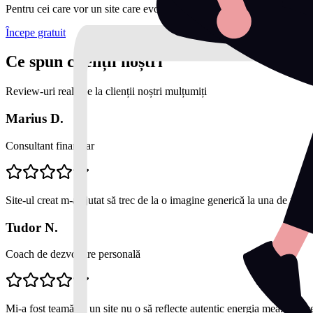
Pentru cei care vor un site care evoluează constant.
Începe gratuit
Ce spun clienții noștri
Review-uri reale de la clienții noștri mulțumiți
Marius D.
Consultant financiar
Site-ul creat m-a ajutat să trec de la o imagine generică la una de profe
Tudor N.
Coach de dezvoltare personală
Mi-a fost teamă că un site nu o să reflecte autentic energia mea. Dar c