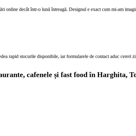
ri online decât într-o lună întreagă. Designul e exact cum mi-am imagi
edea rapid stocurile disponibile, iar formularele de contact aduc cereri z
aurante, cafenele și fast food
în Harghita
, T