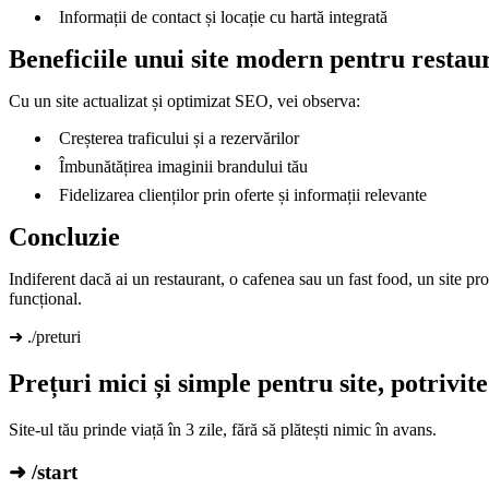
Informații de contact și locație cu hartă integrată
Beneficiile unui site modern pentru restau
Cu un site actualizat și optimizat SEO, vei observa:
Creșterea traficului și a rezervărilor
Îmbunătățirea imaginii brandului tău
Fidelizarea clienților prin oferte și informații relevante
Concluzie
Indiferent dacă ai un restaurant, o cafenea sau un fast food, un site pro
funcțional.
➜ ./preturi
Prețuri mici și simple pentru site, potrivit
Site-ul tău prinde viață în 3 zile, fără să plătești nimic în avans.
➜ /start