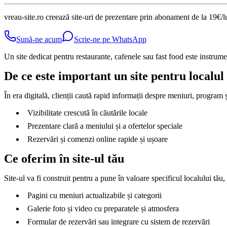
vreau-site.ro creează site-uri de prezentare prin abonament de la 19€/lu
Sună-ne acum
Scrie-ne pe WhatsApp
Un site dedicat pentru restaurante, cafenele sau fast food este instrumen
De ce este important un site pentru localul
În era digitală, clienții caută rapid informații despre meniuri, program și
Vizibilitate crescută în căutările locale
Prezentare clară a meniului și a ofertelor speciale
Rezervări și comenzi online rapide și ușoare
Ce oferim în site-ul tău
Site-ul va fi construit pentru a pune în valoare specificul localului tău,
Pagini cu meniuri actualizabile și categorii
Galerie foto și video cu preparatele și atmosfera
Formular de rezervări sau integrare cu sistem de rezervări