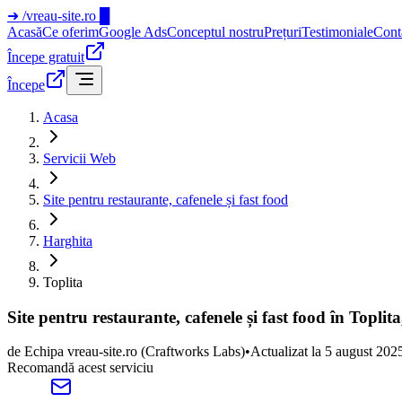
➜
/vreau-site.ro
█
Acasă
Ce oferim
Google Ads
Conceptul nostru
Prețuri
Testimoniale
Cont
Începe gratuit
Începe
Acasa
Servicii Web
Site pentru restaurante, cafenele și fast food
Harghita
Toplita
Site pentru restaurante, cafenele și fast food în Toplit
de
Echipa vreau-site.ro
(Craftworks Labs)
•
Actualizat la
5 august 202
Recomandă acest serviciu