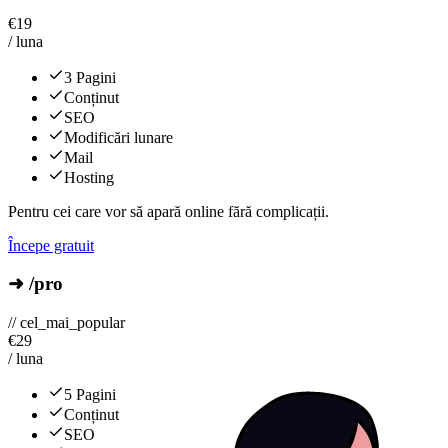
€
19
/ luna
3 Pagini
Conținut
SEO
Modificări lunare
Mail
Hosting
Pentru cei care vor să apară online fără complicații.
Începe gratuit
➜ /pro
// cel_mai_popular
€
29
/ luna
5 Pagini
Conținut
SEO