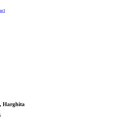
act
a, Harghita
5