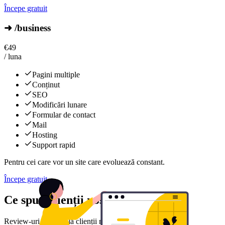
Începe gratuit
➜ /business
€
49
/ luna
Pagini multiple
Conținut
SEO
Modificări lunare
Formular de contact
Mail
Hosting
Support rapid
Pentru cei care vor un site care evoluează constant.
Începe gratuit
Ce spun clienții noștri
Review-uri reale de la clienții noștri mulțumiți