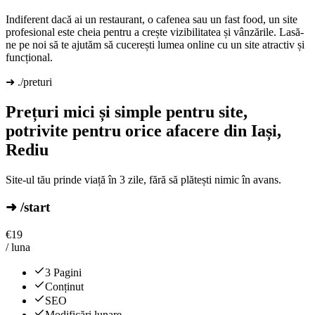
Indiferent dacă ai un restaurant, o cafenea sau un fast food, un site
profesional este cheia pentru a crește vizibilitatea și vânzările. Lasă-
ne pe noi să te ajutăm să cucerești lumea online cu un site atractiv și
funcțional.
➜ ./preturi
Prețuri mici și simple pentru site,
potrivite pentru orice afacere din Iași,
Rediu
Site-ul tău prinde viață în 3 zile, fără să plătești nimic în avans.
➜ /start
€
19
/ luna
3 Pagini
Conținut
SEO
Modificări lunare