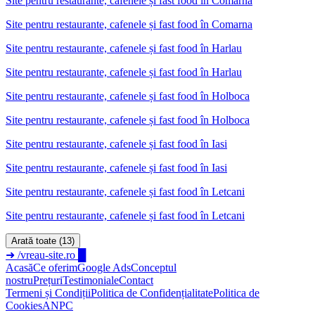
Site pentru restaurante, cafenele și fast food
în
Comarna
Site pentru restaurante, cafenele și fast food în Comarna
Site pentru restaurante, cafenele și fast food
în
Harlau
Site pentru restaurante, cafenele și fast food în Harlau
Site pentru restaurante, cafenele și fast food
în
Holboca
Site pentru restaurante, cafenele și fast food în Holboca
Site pentru restaurante, cafenele și fast food
în
Iasi
Site pentru restaurante, cafenele și fast food în Iasi
Site pentru restaurante, cafenele și fast food
în
Letcani
Site pentru restaurante, cafenele și fast food în Letcani
Arată toate (13)
➜
/vreau-site.ro
█
Acasă
Ce oferim
Google Ads
Conceptul
nostru
Prețuri
Testimoniale
Contact
Termeni și Condiții
Politica de Confidențialitate
Politica de
Cookies
ANPC