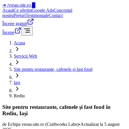
➜
/vreau-site.ro
█
Acasă
Ce oferim
Google Ads
Conceptul
nostru
Prețuri
Testimoniale
Contact
Începe gratuit
Începe
Acasa
Servicii Web
Site pentru restaurante, cafenele și fast food
Iași
Rediu
Site pentru restaurante, cafenele și fast food în
Rediu, Iași
de
Echipa vreau-site.ro
(Craftworks Labs)
•
Actualizat la
5 august