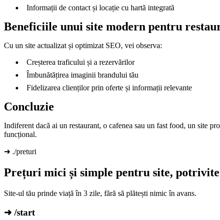
Informații de contact și locație cu hartă integrată
Beneficiile unui site modern pentru restau
Cu un site actualizat și optimizat SEO, vei observa:
Creșterea traficului și a rezervărilor
Îmbunătățirea imaginii brandului tău
Fidelizarea clienților prin oferte și informații relevante
Concluzie
Indiferent dacă ai un restaurant, o cafenea sau un fast food, un site pro
funcțional.
➜ ./preturi
Prețuri mici și simple pentru site, potrivi
Site-ul tău prinde viață în 3 zile, fără să plătești nimic în avans.
➜ /start