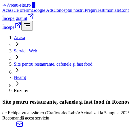
➜
/vreau-site.ro
█
Acasă
Ce oferim
Google Ads
Conceptul nostru
Prețuri
Testimoniale
Cont
Începe gratuit
Începe
Acasa
Servicii Web
Site pentru restaurante, cafenele și fast food
Neamț
Roznov
Site pentru restaurante, cafenele și fast food în Rozn
de
Echipa vreau-site.ro
(Craftworks Labs)
•
Actualizat la
5 august 202
Recomandă acest serviciu