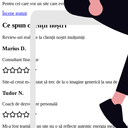
Pentru cei care vor un site care evoluează constant.
Începe gratuit
Ce spun clienții noștri
Review-uri reale de la clienții noștri mulțumiți
Marius D.
Consultant financiar
Site-ul creat m-a ajutat să trec de la o imagine generică la una de profe
Tudor N.
Coach de dezvoltare personală
Mi-a fost teamă că un site nu o să reflecte autentic energia mea. Dar c