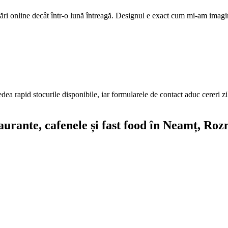
ri online decât într-o lună întreagă. Designul e exact cum mi-am imagi
edea rapid stocurile disponibile, iar formularele de contact aduc cereri z
aurante, cafenele și fast food
în Neamț
, Roz