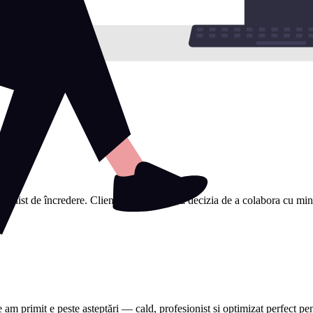
sionist de încredere. Clienții mi-au spus că decizia de a colabora cu mine a
e am primit e peste așteptări — cald, profesionist și optimizat perfect 