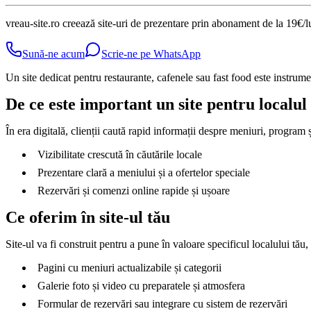
vreau-site.ro creează site-uri de prezentare prin abonament de la 19€/
Sună-ne acum
Scrie-ne pe WhatsApp
Un site dedicat pentru restaurante, cafenele sau fast food este instrumen
De ce este important un site pentru localul
În era digitală, clienții caută rapid informații despre meniuri, program și
Vizibilitate crescută în căutările locale
Prezentare clară a meniului și a ofertelor speciale
Rezervări și comenzi online rapide și ușoare
Ce oferim în site-ul tău
Site-ul va fi construit pentru a pune în valoare specificul localului tău,
Pagini cu meniuri actualizabile și categorii
Galerie foto și video cu preparatele și atmosfera
Formular de rezervări sau integrare cu sistem de rezervări