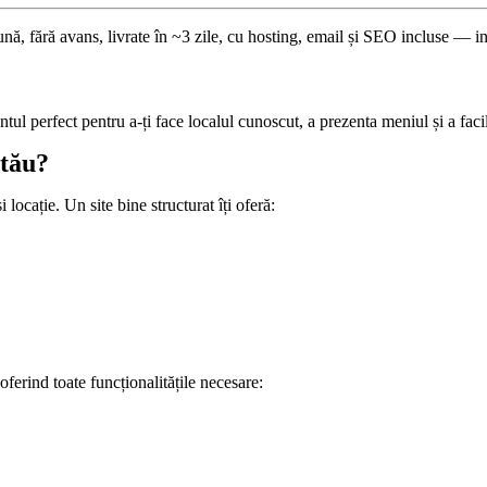
lună, fără avans, livrate în ~3 zile, cu hosting, email și SEO incluse — 
tul perfect pentru a-ți face localul cunoscut, a prezenta meniul și a faci
 tău?
 locație. Un site bine structurat îți oferă:
 oferind toate funcționalitățile necesare: