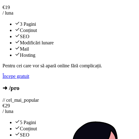
€
19
/ luna
3 Pagini
Conținut
SEO
Modificări lunare
Mail
Hosting
Pentru cei care vor să apară online fără complicații.
Începe gratuit
➜ /pro
// cel_mai_popular
€
29
/ luna
5 Pagini
Conținut
SEO