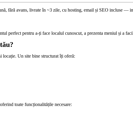
nă, fără avans, livrate în ~3 zile, cu hosting, email și SEO incluse — in
tul perfect pentru a-ți face localul cunoscut, a prezenta meniul și a faci
 tău?
 locație. Un site bine structurat îți oferă:
 oferind toate funcționalitățile necesare: