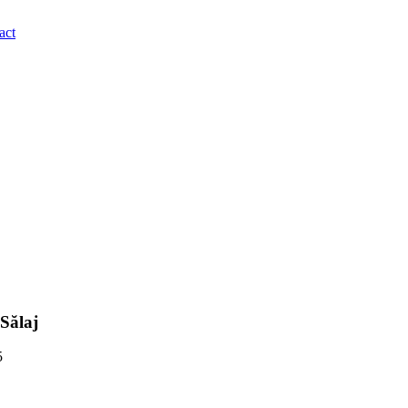
act
 Sălaj
5