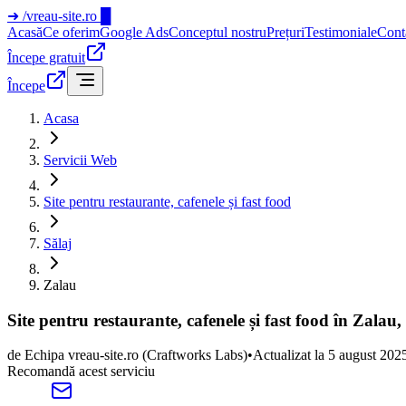
➜
/vreau-site.ro
█
Acasă
Ce oferim
Google Ads
Conceptul nostru
Prețuri
Testimoniale
Cont
Începe gratuit
Începe
Acasa
Servicii Web
Site pentru restaurante, cafenele și fast food
Sălaj
Zalau
Site pentru restaurante, cafenele și fast food în Zalau,
de
Echipa vreau-site.ro
(Craftworks Labs)
•
Actualizat la
5 august 202
Recomandă acest serviciu