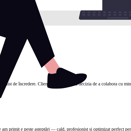
sionist de încredere. Clienții mi-au spus că decizia de a colabora cu mine a
e am primit e peste așteptări — cald, profesionist și optimizat perfect 