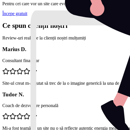
Pentru cei care vor un site care evoluează constant.
Începe gratuit
Ce spun clienții noștri
Review-uri reale de la clienții noștri mulțumiți
Marius D.
Consultant financiar
Site-ul creat m-a ajutat să trec de la o imagine generică la una de profe
Tudor N.
Coach de dezvoltare personală
Mi-a fost teamă că un site nu o să reflecte autentic energia mea. Dar c