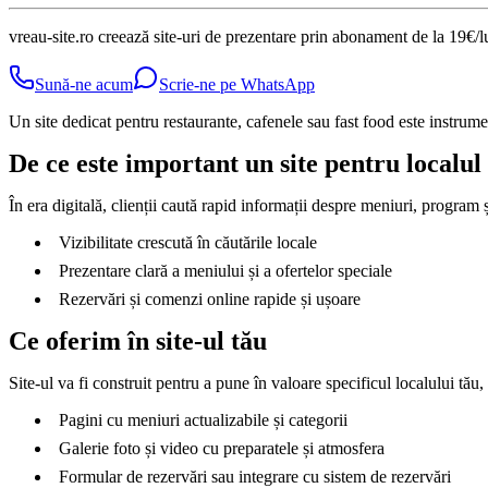
vreau-site.ro creează site-uri de prezentare prin abonament de la 19€/lu
Sună-ne acum
Scrie-ne pe WhatsApp
Un site dedicat pentru restaurante, cafenele sau fast food este instrumen
De ce este important un site pentru localul
În era digitală, clienții caută rapid informații despre meniuri, program și
Vizibilitate crescută în căutările locale
Prezentare clară a meniului și a ofertelor speciale
Rezervări și comenzi online rapide și ușoare
Ce oferim în site-ul tău
Site-ul va fi construit pentru a pune în valoare specificul localului tău,
Pagini cu meniuri actualizabile și categorii
Galerie foto și video cu preparatele și atmosfera
Formular de rezervări sau integrare cu sistem de rezervări