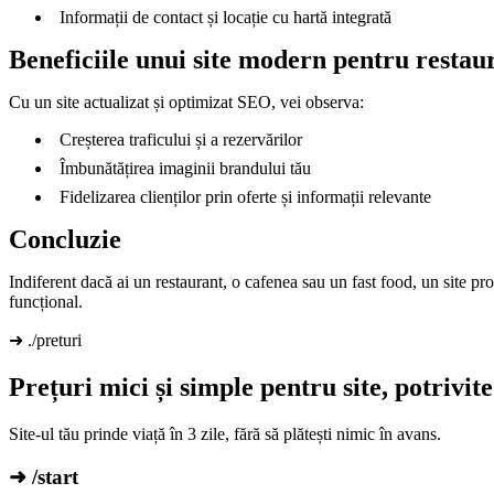
Informații de contact și locație cu hartă integrată
Beneficiile unui site modern pentru restau
Cu un site actualizat și optimizat SEO, vei observa:
Creșterea traficului și a rezervărilor
Îmbunătățirea imaginii brandului tău
Fidelizarea clienților prin oferte și informații relevante
Concluzie
Indiferent dacă ai un restaurant, o cafenea sau un fast food, un site pro
funcțional.
➜ ./preturi
Prețuri mici și simple pentru site, potrivit
Site-ul tău prinde viață în 3 zile, fără să plătești nimic în avans.
➜ /start