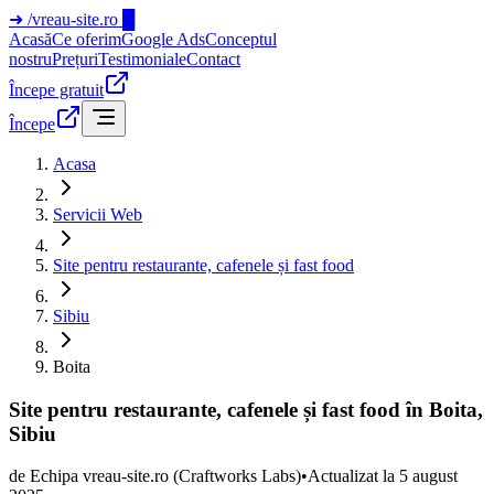
➜
/vreau-site.ro
█
Acasă
Ce oferim
Google Ads
Conceptul
nostru
Prețuri
Testimoniale
Contact
Începe gratuit
Începe
Acasa
Servicii Web
Site pentru restaurante, cafenele și fast food
Sibiu
Boita
Site pentru restaurante, cafenele și fast food în Boita,
Sibiu
de
Echipa vreau-site.ro
(Craftworks Labs)
•
Actualizat la
5 august