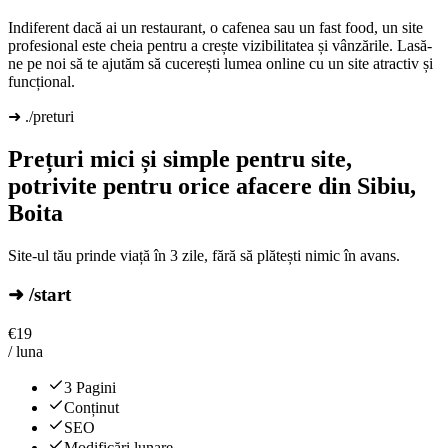
Indiferent dacă ai un restaurant, o cafenea sau un fast food, un site
profesional este cheia pentru a crește vizibilitatea și vânzările. Lasă-
ne pe noi să te ajutăm să cucerești lumea online cu un site atractiv și
funcțional.
➜ ./preturi
Prețuri mici și simple pentru site,
potrivite pentru orice afacere din Sibiu,
Boita
Site-ul tău prinde viață în 3 zile, fără să plătești nimic în avans.
➜ /start
€
19
/ luna
3 Pagini
Conținut
SEO
Modificări lunare