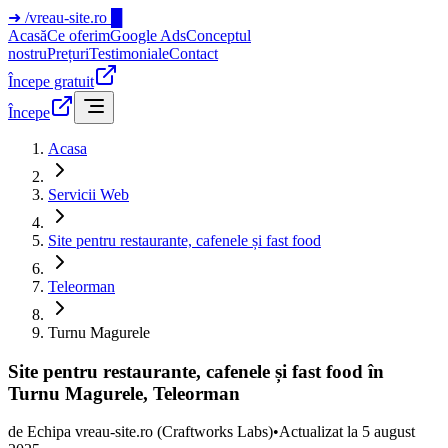
➜
/vreau-site.ro
█
Acasă
Ce oferim
Google Ads
Conceptul
nostru
Prețuri
Testimoniale
Contact
Începe gratuit
Începe
Acasa
Servicii Web
Site pentru restaurante, cafenele și fast food
Teleorman
Turnu Magurele
Site pentru restaurante, cafenele și fast food în
Turnu Magurele, Teleorman
de
Echipa vreau-site.ro
(Craftworks Labs)
•
Actualizat la
5 august