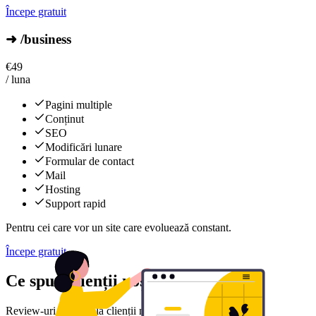
Începe gratuit
➜ /business
€
49
/ luna
Pagini multiple
Conținut
SEO
Modificări lunare
Formular de contact
Mail
Hosting
Support rapid
Pentru cei care vor un site care evoluează constant.
Începe gratuit
Ce spun clienții noștri
Review-uri reale de la clienții noștri mulțumiți