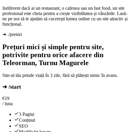
Indiferent dacă ai un restaurant, o cafenea sau un fast food, un site
profesional este cheia pentru a crește vizibilitatea și vânzările. Lasă-
ne pe noi să te ajutăm să cucerești lumea online cu un site atractiv și
funcțional.
➜ ./preturi
Prețuri mici și simple pentru site,
potrivite pentru orice afacere din
Teleorman, Turnu Magurele
Site-ul tău prinde viață în 3 zile, fără să plătești nimic în avans.
➜ /start
€
19
/ luna
3 Pagini
Conținut
SEO
Modificări lunare